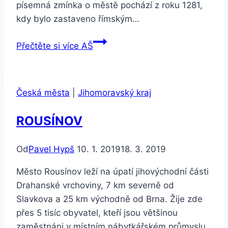
písemná zmínka o městě pochází z roku 1281,
kdy bylo zastaveno římským…
Přečtěte si více
AŠ
Česká města
|
Jihomoravský kraj
ROUSÍNOV
Od
Pavel Hypš
10. 1. 2019
18. 3. 2019
Město Rousínov leží na úpatí jihovýchodní části
Drahanské vrchoviny, 7 km severně od
Slavkova a 25 km východně od Brna. Žije zde
přes 5 tisíc obyvatel, kteří jsou většinou
zaměstnáni v místním nábytkářském průmyslu.