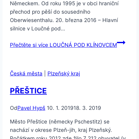
Německem. Od roku 1995 je v obci hraniční
přechod pro pěší do sousedního
Oberwiesenthalu. 20. března 2016 – Hlavní
silnice v Loučné pod…
Přečtěte si více
LOUČNÁ POD KLÍNOVCEM
Česká města
|
Plzeňský kraj
PŘEŠTICE
Od
Pavel Hypš
10. 1. 2019
18. 3. 2019
Město Přeštice (německy Pschestitz) se
nachází v okrese Plzeň-jih, kraj Plzeňský.
Počátkem roku 2012 zde žilo 7 212 obyvatel (v