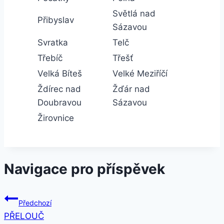
Světlá nad
Přibyslav
Sázavou
Svratka
Telč
Třebíč
Třešť
Velká Bíteš
Velké Meziříčí
Ždírec nad
Žďár nad
Doubravou
Sázavou
Žirovnice
Navigace pro příspěvek
Předchozí
PŘELOUČ