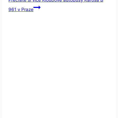
Přečtěte si více
Kloubové autobusy Karosa B
961 v Praze