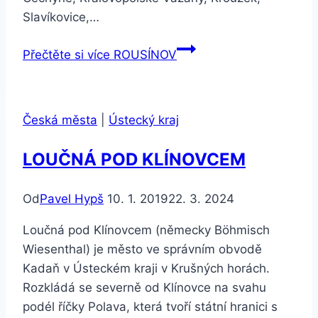
Slavíkovice,…
Přečtěte si více
ROUSÍNOV
Česká města
|
Ústecký kraj
LOUČNÁ POD KLÍNOVCEM
Od
Pavel Hypš
10. 1. 2019
22. 3. 2024
Loučná pod Klínovcem (německy Böhmisch
Wiesenthal) je město ve správním obvodě
Kadaň v Ústeckém kraji v Krušných horách.
Rozkládá se severně od Klínovce na svahu
podél říčky Polava, která tvoří státní hranici s