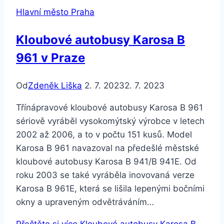
Hlavní město Praha
Kloubové autobusy Karosa B
961 v Praze
Od
Zdeněk Liška
2. 7. 2023
2. 7. 2023
Třínápravové kloubové autobusy Karosa B 961
sériově vyráběl vysokomýtský výrobce v letech
2002 až 2006, a to v počtu 151 kusů. Model
Karosa B 961 navazoval na předešlé městské
kloubové autobusy Karosa B 941/B 941E. Od
roku 2003 se také vyráběla inovovaná verze
Karosa B 961E, která se lišila lepenými bočními
okny a upraveným odvětráváním…