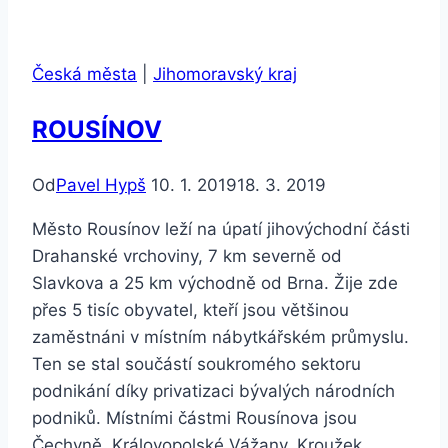
Česká města
|
Jihomoravský kraj
ROUSÍNOV
Od
Pavel Hypš
10. 1. 2019
18. 3. 2019
Město Rousínov leží na úpatí jihovýchodní části
Drahanské vrchoviny, 7 km severně od
Slavkova a 25 km východně od Brna. Žije zde
přes 5 tisíc obyvatel, kteří jsou většinou
zaměstnáni v místním nábytkářském průmyslu.
Ten se stal součástí soukromého sektoru
podnikání díky privatizaci bývalých národních
podniků. Místními částmi Rousínova jsou
Čechyně, Královopolské Vážany, Kroužek,