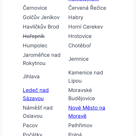
Černovice
Červená Řečice
Golčův Jeníkov
Habry
Havlíčkův Brod
Horní Cerekev
Hořepník
Hrotovice
Humpolec
Chotěboř
Jaroměřice nad
Jemnice
Rokytnou
Kamenice nad
Jihlava
Lipou
Ledeč nad
Moravské
Sázavou
Budějovice
Náměšť nad
Nové Město na
Oslavou
Moravě
Pacov
Pelhřimov
Počátky
Polná