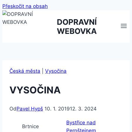
Přeskočit na obsah
DOPRAVNÍ
WEBOVKA
Česká města
|
Vysočina
VYSOČINA
Od
Pavel Hypš
10. 1. 2019
12. 3. 2024
Bystřice nad
Brtnice
Pernštejnem