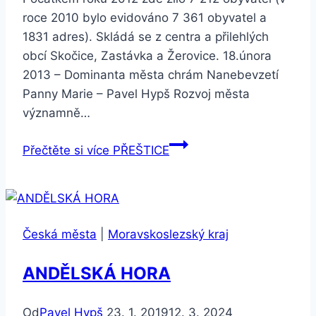
roce 2010 bylo evidováno 7 361 obyvatel a
1831 adres). Skládá se z centra a přilehlých
obcí Skočice, Zastávka a Žerovice. 18.února
2013 – Dominanta města chrám Nanebevzetí
Panny Marie – Pavel Hypš Rozvoj města
významně…
Přečtěte si více
PŘEŠTICE
Česká města
|
Moravskoslezský kraj
ANDĚLSKÁ HORA
Od
Pavel Hypš
23. 1. 2019
12. 3. 2024