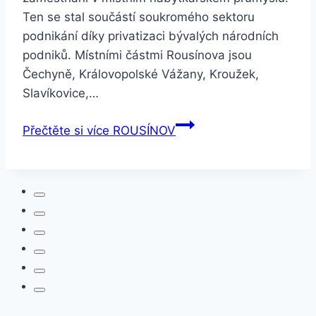
Ten se stal součástí soukromého sektoru
podnikání díky privatizaci bývalých národních
podniků. Místními částmi Rousínova jsou
Čechyně, Královopolské Vážany, Kroužek,
Slavíkovice,…
Přečtěte si více
ROUSÍNOV