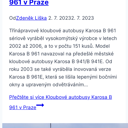
961 v Praze
Od
Zdeněk Liška
2. 7. 2023
2. 7. 2023
Třínápravové kloubové autobusy Karosa B 961
sériově vyráběl vysokomýtský výrobce v letech
2002 až 2006, a to v počtu 151 kusů. Model
Karosa B 961 navazoval na předešlé městské
kloubové autobusy Karosa B 941/B 941E. Od
roku 2003 se také vyráběla inovovaná verze
Karosa B 961E, která se lišila lepenými bočními
okny a upraveným odvětráváním…
Přečtěte si více
Kloubové autobusy Karosa B
961 v Praze