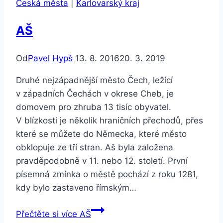
Česká města
|
Karlovarský kraj
AŠ
Od
Pavel Hypš
13. 8. 2016
20. 3. 2019
Druhé nejzápadnější město Čech, ležící
v západních Čechách v okrese Cheb, je
domovem pro zhruba 13 tisíc obyvatel.
V blízkosti je několik hraničních přechodů, přes
které se můžete do Německa, které město
obklopuje ze tří stran. Aš byla založena
pravděpodobně v 11. nebo 12. století. První
písemná zmínka o městě pochází z roku 1281,
kdy bylo zastaveno římským…
Přečtěte si více
AŠ