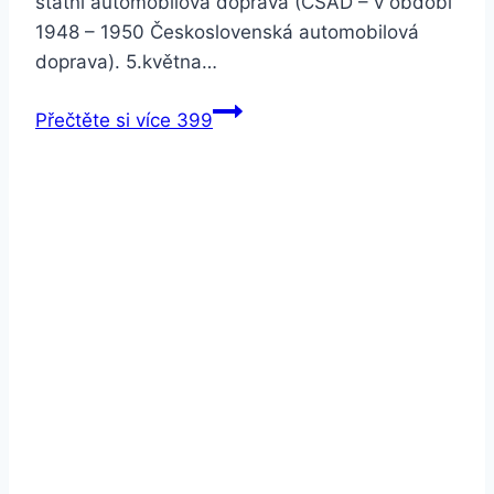
státní automobilová doprava (ČSAD – v období
1948 – 1950 Československá automobilová
doprava). 5.května…
Přečtěte si více
399