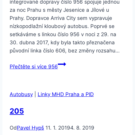
integrované dopravy číslo 956 spojuje jednou
za noc Prahu s městy Jesenice a Jílové u
Prahy. Dopravce Arriva City sem vypravuje
nízkopodlažní kloubový autobus. Poprvé se
setkáváme s linkou číslo 956 v noci z 29. na
30. dubna 2017, kdy byla takto přeznačena
původní linka číslo 606, bez změny rozsahu…
Přečtěte si více
956
Autobusy
|
Linky MHD Praha a PID
205
Od
Pavel Hypš
11. 1. 2019
4. 8. 2019