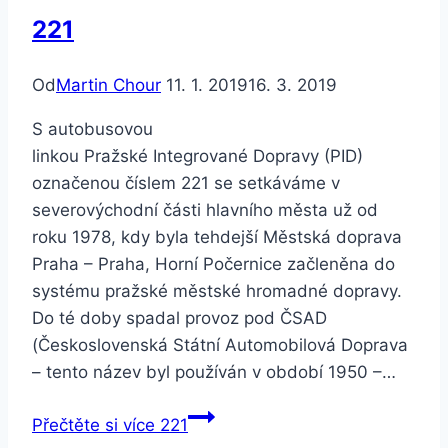
221
Od
Martin Chour
11. 1. 2019
16. 3. 2019
S autobusovou
linkou Pražské Integrované Dopravy (PID)
označenou číslem 221 se setkáváme v
severovýchodní části hlavního města už od
roku 1978, kdy byla tehdejší Městská doprava
Praha – Praha, Horní Počernice začleněna do
systému pražské městské hromadné dopravy.
Do té doby spadal provoz pod ČSAD
(Československá Státní Automobilová Doprava
– tento název byl používán v období 1950 –…
Přečtěte si více
221