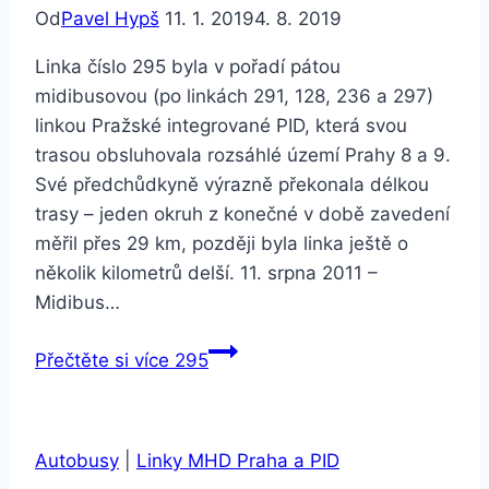
Od
Pavel Hypš
11. 1. 2019
4. 8. 2019
Linka číslo 295 byla v pořadí pátou
midibusovou (po linkách 291, 128, 236 a 297)
linkou Pražské integrované PID, která svou
trasou obsluhovala rozsáhlé území Prahy 8 a 9.
Své předchůdkyně výrazně překonala délkou
trasy – jeden okruh z konečné v době zavedení
měřil přes 29 km, později byla linka ještě o
několik kilometrů delší. 11. srpna 2011 –
Midibus…
Přečtěte si více
295
Autobusy
|
Linky MHD Praha a PID