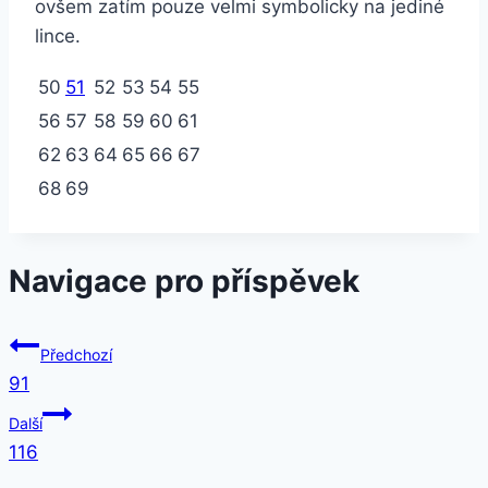
ovšem zatím pouze velmi symbolicky na jediné
lince.
50
51
52
53
54
55
56
57
58
59
60
61
62
63
64
65
66
67
68
69
Navigace pro příspěvek
Předchozí
91
Další
116