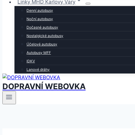
Linky MHD Karlovy Vary
Denní autobusy
Noční autobusy
Dočasné autobusy
Nostalgické autobusy
Účelové autobusy
Autobusy MFF
IDKV
Lanové dráhy
DOPRAVNÍ WEBOVKA