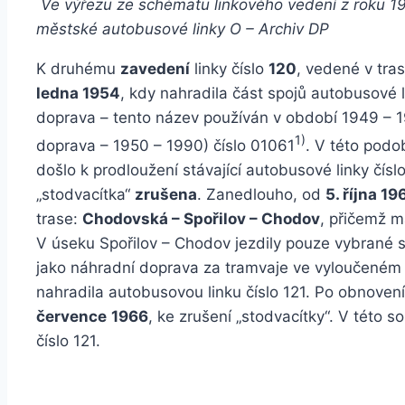
Ve výřezu ze schématu linkového vedení z roku 19
městské autobusové linky O – Archiv DP
K druhému
zavedení
linky číslo
120
, vedené v tra
ledna 1954
, kdy nahradila část spojů autobusové
doprava – tento název používán v období 1949 – 
1)
doprava – 1950 – 1990) číslo 01061
. V této podo
došlo k prodloužení stávající autobusové linky čís
„stodvacítka“
zrušena
. Zanedlouho, od
5. října 19
trase:
Chodovská – Spořilov – Chodov
, přičemž m
V úseku Spořilov – Chodov jezdily pouze vybrané s
jako náhradní doprava za tramvaje ve vyloučeném
nahradila autobusovou linku číslo 121. Po obnoven
července
1966
, ke zrušení „stodvacítky“. V této 
číslo 121.