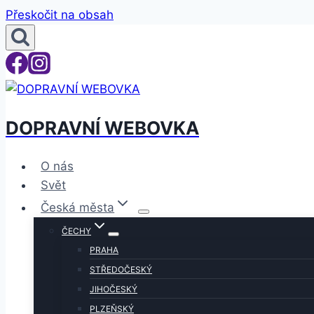
Přeskočit na obsah
DOPRAVNÍ WEBOVKA
O nás
Svět
Česká města
ČECHY
PRAHA
STŘEDOČESKÝ
JIHOČESKÝ
PLZEŇSKÝ