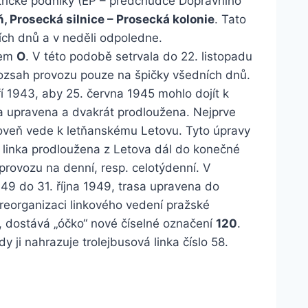
rické podniky (EP – předchůdce Dopravního
ň, Prosecká silnice – Prosecká kolonie
. Tato
ích dnů a v neděli odpoledne.
nem
O
. V této podobě setrvala do 22. listopadu
rozsah provozu pouze na špičky všedních dnů.
í 1943, aby 25. června 1945 mohlo dojít k
a upravena a dvakrát prodloužena. Nejprve
roveň vede k letňanskému Letovu. Tyto úpravy
je linka prodloužena z Letova dál do konečné
 provozu na denní, resp. celotýdenní. V
49 do 31. října 1949, trasa upravena do
 reorganizaci linkového vedení pražské
, dostává „óčko“ nové číselné označení
120
.
kdy ji nahrazuje trolejbusová linka číslo 58.