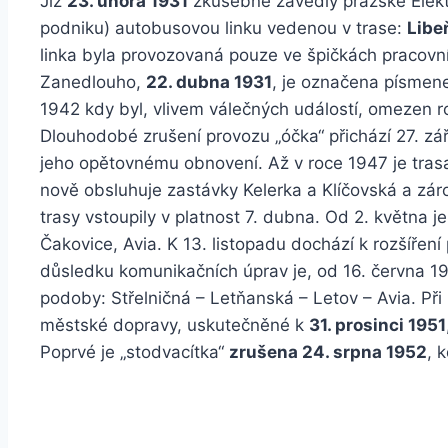
Již
23. února 1931
zkušebně zavedly pražské Elekt
podniku) autobusovou linku vedenou v trase:
Libe
linka byla provozovaná pouze ve špičkách pracovn
Zanedlouho,
22. dubna 1931
, je označena písme
1942 kdy byl, vlivem válečných událostí, omezen 
Dlouhodobé zrušení provozu „óčka“ přichází 27. zář
jeho opětovnému obnovení. Až v roce 1947 je tras
nově obsluhuje zastávky Kelerka a Klíčovská a zá
trasy vstoupily v platnost 7. dubna. Od 2. května 
Čakovice, Avia. K 13. listopadu dochází k rozšíření
důsledku komunikačních úprav je, od 16. června 19
podoby: Střelničná – Letňanská – Letov – Avia. Při
městské dopravy, uskutečněné k
31. prosinci 1951
Poprvé je „stodvacítka“
zrušena 24. srpna 1952
, 