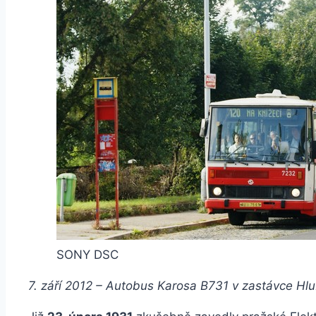
SONY DSC
7. září 2012 – Autobus Karosa B731 v zastávce Hl