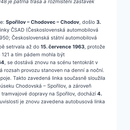
48 je patrná trasa a rozmístění zastávek
se:
Spořilov – Chodovec – Chodov
, došlo
3.
 linky ČSAD (Československá automobilová
1950; Československá státní automobilová
bě setrvala až do
15. července
1963
, protože
lo 121 a tím pádem mohla být
64
, se dostává znovu na scénu tentokrát v
á rozsah provozu stanoven na denní a noční.
poje. Takto zavedená linka současně sloužila
 úseku Chodovská – Spořilov, a zároveň
í tramvajové dopravy na Spořilov, dochází
4.
souvislosti je znovu zavedena autobusová linka