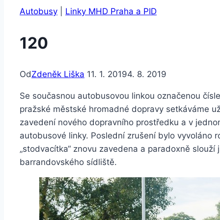
Autobusy
|
Linky MHD Praha a PID
120
Od
Zdeněk Liška
11. 1. 2019
4. 8. 2019
Se současnou autobusovou linkou označenou číslem
pražské městské hromadné dopravy setkáváme už 
zavedení nového dopravního prostředku a v jednom
autobusové linky. Poslední zrušení bylo vyvoláno r
„stodvacítka“ znovu zavedena a paradoxně slouží 
barrandovského sídliště.