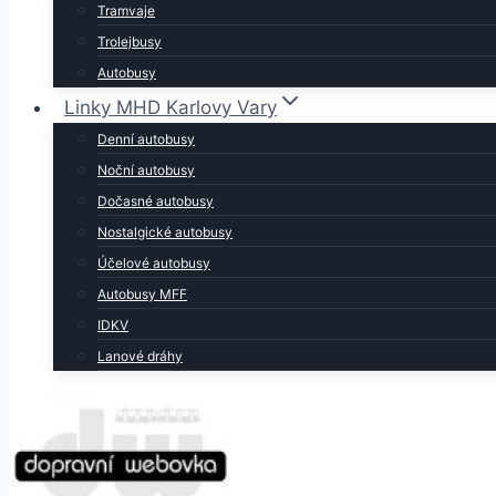
Tramvaje
Trolejbusy
Autobusy
Linky MHD Karlovy Vary
Denní autobusy
Noční autobusy
Dočasné autobusy
Nostalgické autobusy
Účelové autobusy
Autobusy MFF
IDKV
Lanové dráhy