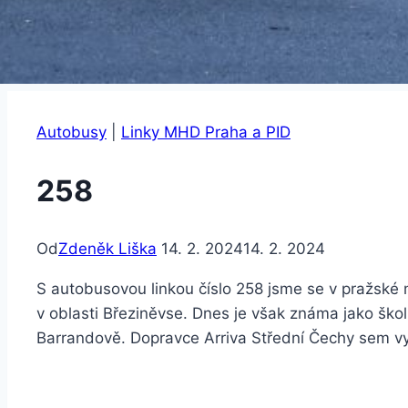
Autobusy
|
Linky MHD Praha a PID
258
Od
Zdeněk Liška
14. 2. 2024
14. 2. 2024
S autobusovou linkou číslo 258 jsme se v pražské
v oblasti Březiněvse. Dnes je však známa jako školn
Barrandově. Dopravce Arriva Střední Čechy sem v