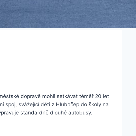
 městské dopravě mohli setkávat téměř 20 let
í spoj, svážející děti z Hlubočep do školy na
ypravuje standardně dlouhé autobusy.