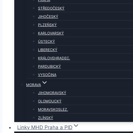
STŘEDOČESKÝ
JIHOČESKÝ
PLZEŇSKÝ
KARLOVARSKÝ
ÚSTECKÝ
LIBERECKÝ
KRÁLOVEHRADEC.
PARDUBICKÝ
VYSOČINA
MORAVA
JIHOMORAVSKÝ
OLOMOUCKÝ
MORAVSKOSLEZ.
ZLÍNSKÝ
Linky MHD Praha a PID