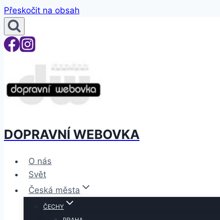
Přeskočit na obsah
DOPRAVNÍ WEBOVKA
O nás
Svět
Česká města
ČECHY
PRAHA