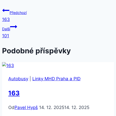
Předchozí
163
Další
101
Podobné příspěvky
Autobusy
|
Linky MHD Praha a PID
163
Od
Pavel Hypš
14. 12. 2025
14. 12. 2025