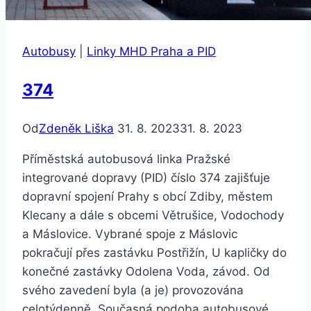
Autobusy
|
Linky MHD Praha a PID
374
Od
Zdeněk Liška
31. 8. 2023
31. 8. 2023
Příměstská autobusová linka Pražské
integrované dopravy (PID) číslo 374 zajišťuje
dopravní spojení Prahy s obcí Zdiby, městem
Klecany a dále s obcemi Větrušice, Vodochody
a Máslovice. Vybrané spoje z Máslovic
pokračují přes zastávku Postřižín, U kapličky do
konečné zastávky Odolena Voda, závod. Od
svého zavedení byla (a je) provozována
celotýdenně. Současná podoba autobusové