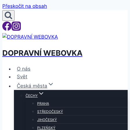
Přeskočit na obsah
DOPRAVNÍ WEBOVKA
O nás
Svět
Česká města
ČECHY
PRAHA
STŘEDOČESKÝ
JIHOČESKÝ
PLZEŇSKÝ