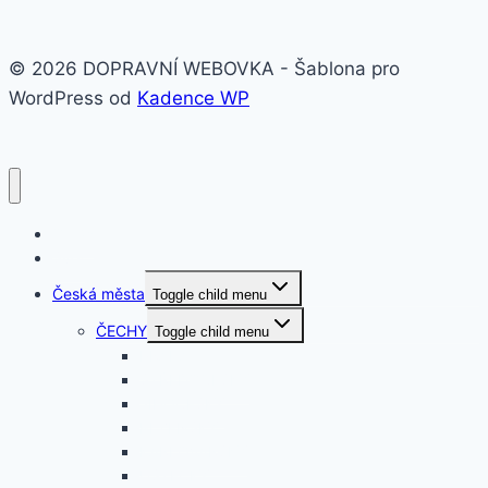
© 2026 DOPRAVNÍ WEBOVKA - Šablona pro
WordPress od
Kadence WP
O nás
Svět
Česká města
Toggle child menu
ČECHY
Toggle child menu
PRAHA
STŘEDOČESKÝ
JIHOČESKÝ
PLZEŇSKÝ
KARLOVARSKÝ
ÚSTECKÝ