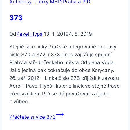
Autobusy
|
Linky MHD Praha a PID
373
Od
Pavel Hypš
13. 1. 2019
4. 8. 2019
Stejně jako linky Pražské integrované dopravy
číslo 370 a 372, i 373 dnes zajišťuje spojení
Prahy a středočeského města Odolena Voda.
Jako jediná pak pokračuje do obce Korycany.
26. září 2012 – Linka číslo 373 přijíždí k závodu
Aero – Pavel Hypš Historie linek ve stejné trase
před vznikem PID se dá považovat za jednu
z vůbec…
Přečtěte si více
373