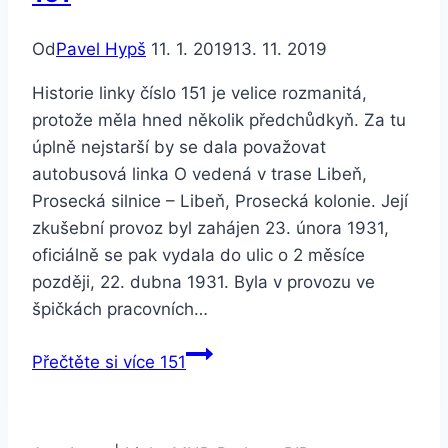
Od
Pavel Hypš
11. 1. 2019
13. 11. 2019
Historie linky číslo 151 je velice rozmanitá,
protože měla hned několik předchůdkyň. Za tu
úplně nejstarší by se dala považovat
autobusová linka O vedená v trase Libeň,
Prosecká silnice – Libeň, Prosecká kolonie. Její
zkušební provoz byl zahájen 23. února 1931,
oficiálně se pak vydala do ulic o 2 měsíce
později, 22. dubna 1931. Byla v provozu ve
špičkách pracovních…
Přečtěte si více
151