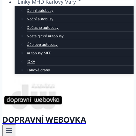
Linky MHD Karlovy Vary
Denní autobusy
Noční autobusy
Dočasné autobusy
Nostalgické autobusy
Účelové autobusy
Autobusy MFF
IDKV
Lanové dráhy
DOPRAVNÍ WEBOVKA