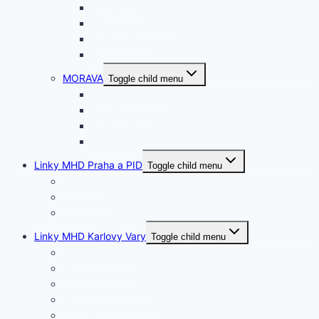
LIBERECKÝ
KRÁLOVEHRADEC.
PARDUBICKÝ
VYSOČINA
MORAVA
Toggle child menu
JIHOMORAVSKÝ
OLOMOUCKÝ
MORAVSKOSLEZ.
ZLÍNSKÝ
Linky MHD Praha a PID
Toggle child menu
Tramvaje
Trolejbusy
Autobusy
Linky MHD Karlovy Vary
Toggle child menu
Denní autobusy
Noční autobusy
Dočasné autobusy
Nostalgické autobusy
Účelové autobusy