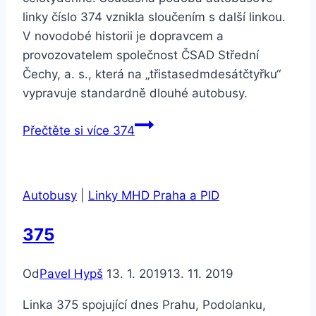
linky číslo 374 vznikla sloučením s další linkou.
V novodobé historii je dopravcem a
provozovatelem společnost ČSAD Střední
Čechy, a. s., která na „třistasedmdesátčtyřku“
vypravuje standardně dlouhé autobusy.
Přečtěte si více
374
Autobusy
|
Linky MHD Praha a PID
375
Od
Pavel Hypš
13. 1. 2019
13. 11. 2019
Linka 375 spojující dnes Prahu, Podolanku,