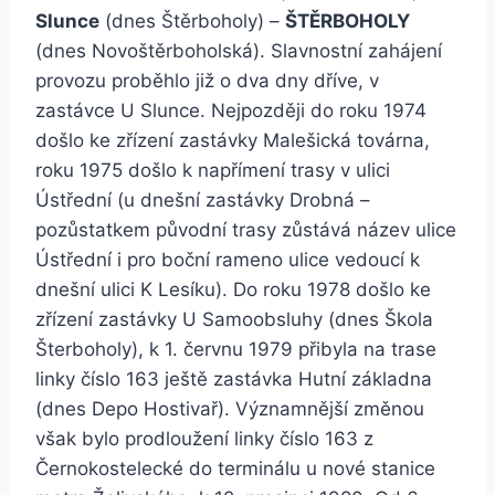
Slunce
(dnes Štěrboholy) –
ŠTĚRBOHOLY
(dnes Novoštěrboholská). Slavnostní zahájení
provozu proběhlo již o dva dny dříve, v
zastávce U Slunce. Nejpozději do roku 1974
došlo ke zřízení zastávky Malešická továrna,
roku 1975 došlo k napřímení trasy v ulici
Ústřední (u dnešní zastávky Drobná –
pozůstatkem původní trasy zůstává název ulice
Ústřední i pro boční rameno ulice vedoucí k
dnešní ulici K Lesíku). Do roku 1978 došlo ke
zřízení zastávky U Samoobsluhy (dnes Škola
Šterboholy), k 1. červnu 1979 přibyla na trase
linky číslo 163 ještě zastávka Hutní základna
(dnes Depo Hostivař). Významnější změnou
však bylo prodloužení linky číslo 163 z
Černokostelecké do terminálu u nové stanice