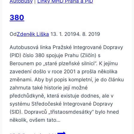
Autobusy
|
Linky MHD Praha a PID
380
Od
Zdeněk Liška
13. 1. 2019
4. 8. 2019
Autobusová linka Pražské Integrované Dopravy
(PID) číslo 380 spojuje Prahu (Zličín) s
Berounem po „staré plzeňské silnici“. K jejímu
zavedení došlo v roce 2001 a prošla několika
změnami. Aby byl popis kompletní, je do článku
zahrnuta také historie její možné
předchůdkyně, která existuje dodnes, ale v
systému Středočeské Integrované Dopravy
(SID). Dopravců „třistaosmdesátky“ bylo hned
několik, ovšem tato…