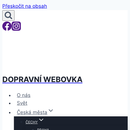
Přeskočit na obsah
DOPRAVNÍ WEBOVKA
O nás
Svět
Česká města
ČECHY
PRAHA