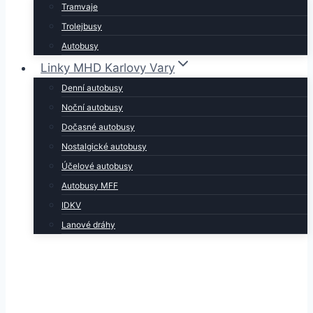
Tramvaje
Trolejbusy
Autobusy
Linky MHD Karlovy Vary
Denní autobusy
Noční autobusy
Dočasné autobusy
Nostalgické autobusy
Účelové autobusy
Autobusy MFF
IDKV
Lanové dráhy