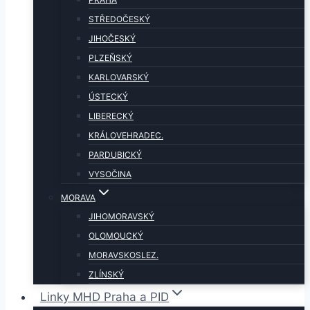
STŘEDOČESKÝ
JIHOČESKÝ
PLZEŇSKÝ
KARLOVARSKÝ
ÚSTECKÝ
LIBERECKÝ
KRÁLOVEHRADEC.
PARDUBICKÝ
VYSOČINA
MORAVA
JIHOMORAVSKÝ
OLOMOUCKÝ
MORAVSKOSLEZ.
ZLÍNSKÝ
Linky MHD Praha a PID