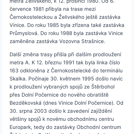
metra Želivského, k 12. prosinci 1980. Od 6.
července 1981 přibyla na trase mezi
Černokosteleckou a Želivského ještě zastávka
Vinice. Do roku 1985 byla zřízena také zastávka
Průmyslová. Do roku 1988 byla zastávka Vinice
zaměněna zastávka Vozovna Strašnice.
Další změna trasy přišla při dalším prodloužení
metra A. K 12. březnu 1991 tak byla linka číslo
163 odkloněna z Černokostelecké do terminálu
Skalka. Počínaje 30. květnem 1995 došlo navíc
k prodloužení vybraných spojů ze Štěrbohol
přes Dolní Počernice do nového obratiště
Bezděkovská (dnes Vinice Dolní Počernice). Od
30. srpna 2003 došlo k zavedení zajíždění
většiny spojů k novému obchodnímu centru
Europark, tedy do zastávky Obchodní centrum