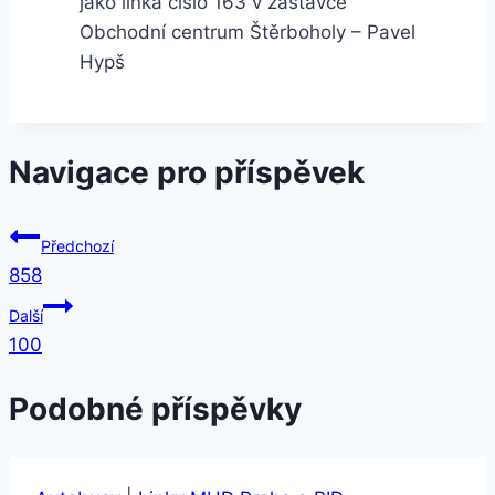
jako linka číslo 163 v zastávce
Obchodní centrum Štěrboholy – Pavel
Hypš
Navigace pro příspěvek
Předchozí
858
Další
100
Podobné příspěvky