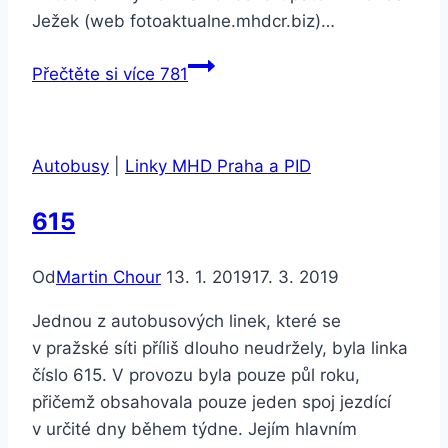
Ježek (web fotoaktualne.mhdcr.biz)…
Přečtěte si více
781
Autobusy
|
Linky MHD Praha a PID
615
Od
Martin Chour
13. 1. 2019
17. 3. 2019
Jednou z autobusových linek, které se
v pražské síti příliš dlouho neudržely, byla linka
číslo 615. V provozu byla pouze půl roku,
přičemž obsahovala pouze jeden spoj jezdící
v určité dny během týdne. Jejím hlavním