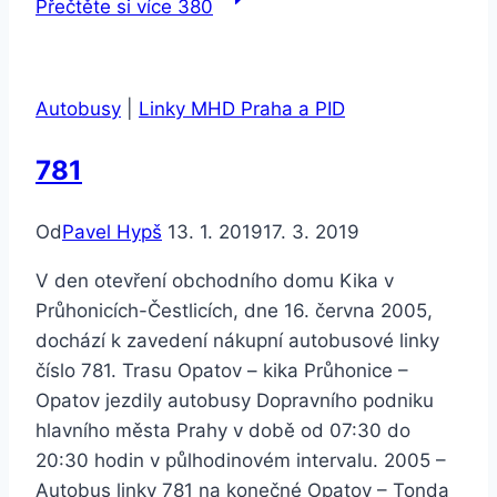
Přečtěte si více
380
Autobusy
|
Linky MHD Praha a PID
781
Od
Pavel Hypš
13. 1. 2019
17. 3. 2019
V den otevření obchodního domu Kika v
Průhonicích-Čestlicích, dne 16. června 2005,
dochází k zavedení nákupní autobusové linky
číslo 781. Trasu Opatov – kika Průhonice –
Opatov jezdily autobusy Dopravního podniku
hlavního města Prahy v době od 07:30 do
20:30 hodin v půlhodinovém intervalu. 2005 –
Autobus linky 781 na konečné Opatov – Tonda