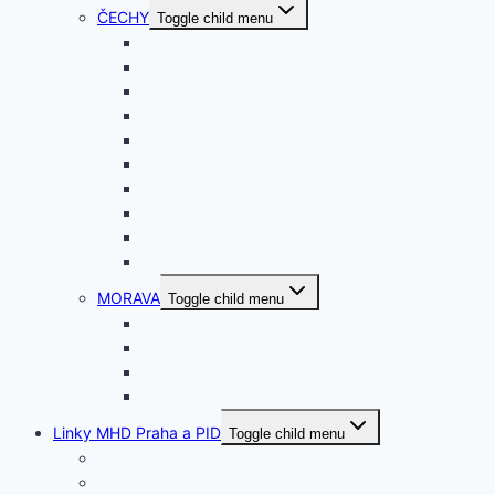
ČECHY
Toggle child menu
PRAHA
STŘEDOČESKÝ
JIHOČESKÝ
PLZEŇSKÝ
KARLOVARSKÝ
ÚSTECKÝ
LIBERECKÝ
KRÁLOVEHRADEC.
PARDUBICKÝ
VYSOČINA
MORAVA
Toggle child menu
JIHOMORAVSKÝ
OLOMOUCKÝ
MORAVSKOSLEZ.
ZLÍNSKÝ
Linky MHD Praha a PID
Toggle child menu
Tramvaje
Trolejbusy