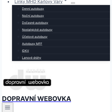
Linky MHD Karlovy Vary
Denní autobusy
Noční autobusy
Dočasné autobusy
Nostalgické autobusy
Účelové autobusy
Autobusy MFF
IDKV
Lanové dráhy
DOPRAVNÍ WEBOVKA