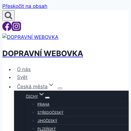
Přeskočit na obsah
DOPRAVNÍ WEBOVKA
O nás
Svět
Česká města
ČECHY
PRAHA
STŘEDOČESKÝ
JIHOČESKÝ
PLZEŇSKÝ