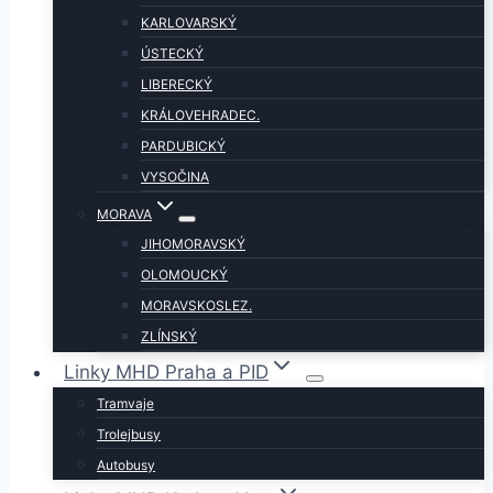
KARLOVARSKÝ
ÚSTECKÝ
LIBERECKÝ
KRÁLOVEHRADEC.
PARDUBICKÝ
VYSOČINA
MORAVA
JIHOMORAVSKÝ
OLOMOUCKÝ
MORAVSKOSLEZ.
ZLÍNSKÝ
Linky MHD Praha a PID
Tramvaje
Trolejbusy
Autobusy