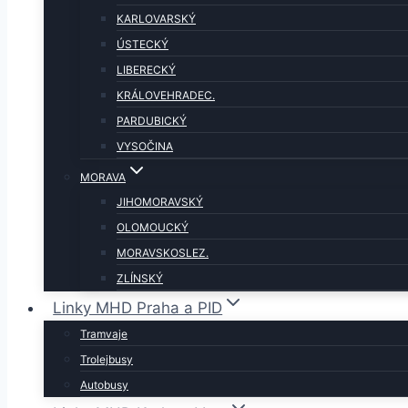
KARLOVARSKÝ
ÚSTECKÝ
LIBERECKÝ
KRÁLOVEHRADEC.
PARDUBICKÝ
VYSOČINA
MORAVA
JIHOMORAVSKÝ
OLOMOUCKÝ
MORAVSKOSLEZ.
ZLÍNSKÝ
Linky MHD Praha a PID
Tramvaje
Trolejbusy
Autobusy