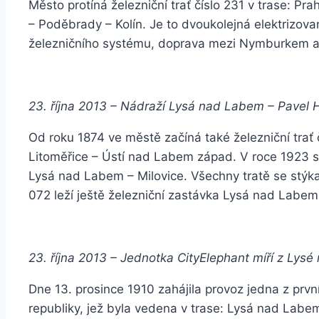
Město protíná železniční trať číslo 231 v trase: 
– Poděbrady – Kolín. Je to dvoukolejná elektrizov
železničního systému, doprava mezi Nymburkem a 
23. října 2013 – Nádraží Lysá nad Labem – Pavel 
Od roku 1874 ve městě začíná také železniční trať č
Litoměřice – Ústí nad Labem západ. V roce 1923 se 
Lysá nad Labem – Milovice. Všechny tratě se stýkaj
072 leží ještě železniční zastávka Lysá nad Labe
23. října 2013 – Jednotka CityElephant míří z Lys
Dne 13. prosince 1910 zahájila provoz jedna z prv
republiky, jež byla vedena v trase: Lysá nad Lab