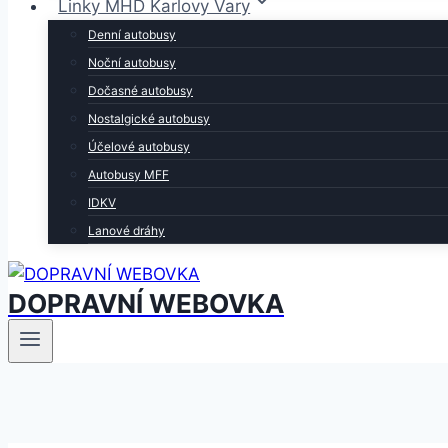
Linky MHD Karlovy Vary
Denní autobusy
Noční autobusy
Dočasné autobusy
Nostalgické autobusy
Účelové autobusy
Autobusy MFF
IDKV
Lanové dráhy
DOPRAVNÍ WEBOVKA