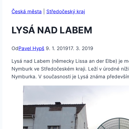
Česká města
|
Středočeský kraj
LYSÁ NAD LABEM
Od
Pavel Hypš
9. 1. 2019
17. 3. 2019
Lysá nad Labem (německy Lissa an der Elbe) je měst
Nymburk ve Středočeském kraji. Leží v úrodné níži
Nymburka. V současnosti je Lysá známa především