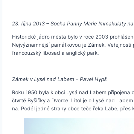
23. října 2013 – Socha Panny Marie Immakulaty n
Historické jádro města bylo v roce 2003 prohláš
Nejvýznamnější památkovou je Zámek. Veřejnosti př
francouzský libosad a anglický park.
Zámek v Lysé nad Labem – Pavel Hypš
Roku 1950 byla k obci Lysá nad Labem připojena obe
čtvrtě Byšičky a Dvorce. Litol je o Lysé nad Labem 
na. Podél jedné strany obce teče řeka Labe, přes 