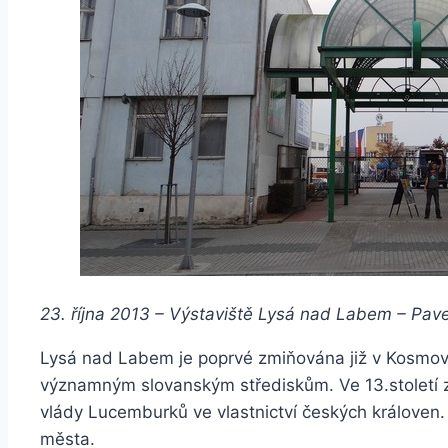
23. října 2013 – Výstaviště Lysá nad Labem – Pav
Lysá nad Labem je poprvé zmiňována již v Kosmově 
významným slovanským střediskům. Ve 13.století z
vlády Lucemburků ve vlastnictví českých královen.
města.