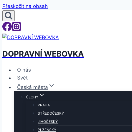
Přeskočit na obsah
DOPRAVNÍ WEBOVKA
O nás
Svět
Česká města
ČECHY
PRAHA
STŘEDOČESKÝ
JIHOČESKÝ
PLZEŇSKÝ