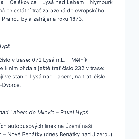
Praha – Čelákovice – Lysá nad Labem – Nymburk
aná celostátní trať zařazená do evropského
Prahou byla zahájena roku 1873.
Hypš
íslo v trase: 072 Lysá n.L. – Mělník –
k nim přidala ještě trať číslo 232 v trase:
í ve stanici Lysá nad Labem, na trati číslo
m-Dvorce.
é nad Labem do Milovic – Pavel Hypš
ních autobusových linek na území naší
em – Nové Benátky (dnes Benátky nad Jizerou)