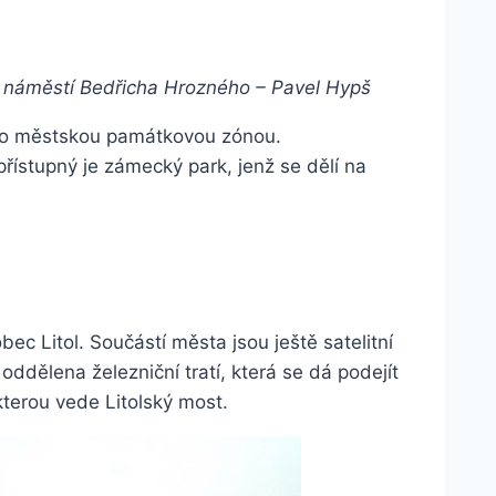
a náměstí Bedřicha Hrozného – Pavel Hypš
eno městskou památkovou zónou.
ístupný je zámecký park, jenž se dělí na
c Litol. Součástí města jsou ještě satelitní
oddělena železniční tratí, která se dá podejít
kterou vede Litolský most.