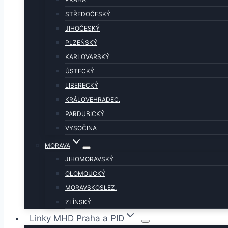
STŘEDOČESKÝ
JIHOČESKÝ
PLZEŇSKÝ
KARLOVARSKÝ
ÚSTECKÝ
LIBERECKÝ
KRÁLOVEHRADEC.
PARDUBICKÝ
VYSOČINA
MORAVA
JIHOMORAVSKÝ
OLOMOUCKÝ
MORAVSKOSLEZ.
ZLÍNSKÝ
Linky MHD Praha a PID