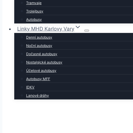
Tramvaje
Trolejbusy
Autobusy
Linky MHD Karlovy Vary
Denní autobusy
Noční autobusy
Dočasné autobusy
Nostalgické autobusy
Účelové autobusy
Autobusy MFF
IDKV
Lanové dráhy