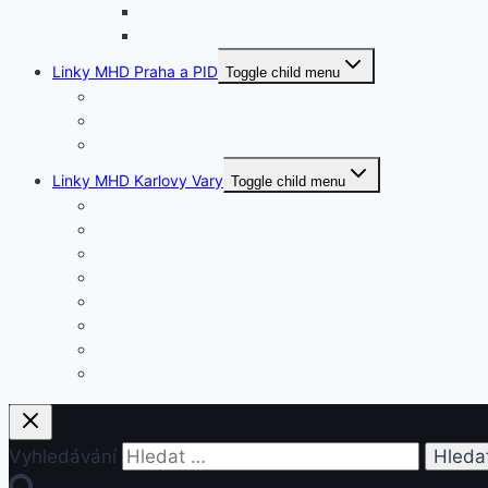
MORAVSKOSLEZ.
ZLÍNSKÝ
Linky MHD Praha a PID
Toggle child menu
Tramvaje
Trolejbusy
Autobusy
Linky MHD Karlovy Vary
Toggle child menu
Denní autobusy
Noční autobusy
Dočasné autobusy
Nostalgické autobusy
Účelové autobusy
Autobusy MFF
IDKV
Lanové dráhy
Vyhledávání