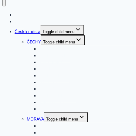
O nás
Svět
Česká města
Toggle child menu
ČECHY
Toggle child menu
PRAHA
STŘEDOČESKÝ
JIHOČESKÝ
PLZEŇSKÝ
KARLOVARSKÝ
ÚSTECKÝ
LIBERECKÝ
KRÁLOVEHRADEC.
PARDUBICKÝ
VYSOČINA
MORAVA
Toggle child menu
JIHOMORAVSKÝ
OLOMOUCKÝ