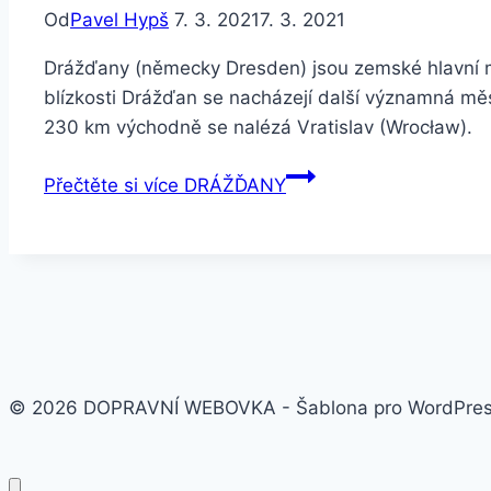
Od
Pavel Hypš
7. 3. 2021
7. 3. 2021
Drážďany (německy Dresden) jsou zemské hlavní m
blízkosti Drážďan se nacházejí další významná měs
230 km východně se nalézá Vratislav (Wrocław).
Přečtěte si více
DRÁŽĎANY
© 2026 DOPRAVNÍ WEBOVKA - Šablona pro WordPre