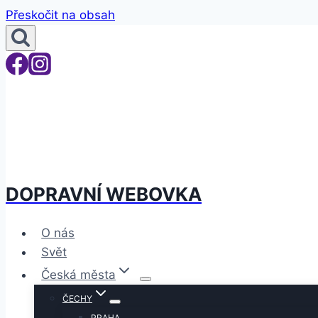
Přeskočit na obsah
DOPRAVNÍ WEBOVKA
O nás
Svět
Česká města
ČECHY
PRAHA