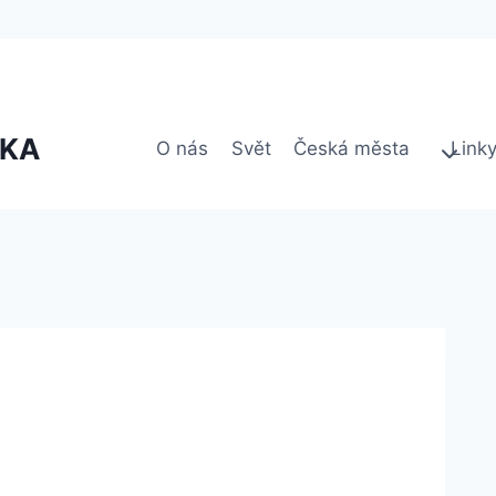
VKA
O nás
Svět
Česká města
Link