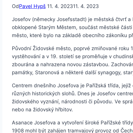
Od
Pavel Hypš
11. 4. 2023
11. 4. 2023
Josefov (německy Josefsstadt) je městská čtvrť a 
obklopené Starým Městem, součást městské části 
město, které bylo na základě obecního zákoníku p
Původní Židovské město, poprvé zmiňované roku 10
vystěhování a v 19. století se proměňuje v chudins
zbourána a nahrazena novou zástavbou. Zachovány
památky, Staronová a některé další synagogy, star
Centrem dnešního Josefova je Pařížská třída, jejíž
různých historických slohů. Dnes je Josefov centr
židovského vyznání, národnosti či původu. Ve sprá
nebo na židovský hřbitov.
Asanace Josefova a vytvoření široké Pařížské tříd
1908 mohl být zahájen tramvajový provoz od Čech