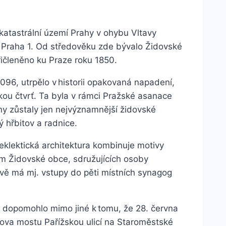
katastrální území Prahy v ohybu Vltavy
Praha 1. Od středověku zde bývalo Židovské
řičleněno ku Praze roku 1850.
96, utrpělo v historii opakovaná napadení,
kou čtvrť. Ta byla v rámci Pražské asanace
 zůstaly jen nejvýznamnější židovské
ý hřbitov a radnice.
 eklektická architektura kombinuje motivy
em Židovské obce, sdružujících osoby
vě má mj. vstupy do pěti místních synagog
y dopomohlo mimo jiné k tomu, že 28. června
ova mostu Pařížskou ulicí na Staroměstské