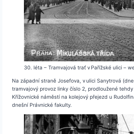
30. léta – Tramvajová trať v Pařížské ulici – 
Na západní straně Josefova, v ulici Sanytrová (dne
tramvajový provoz linky číslo 2, prodloužené tehd
Křížovnické náměstí na kolejový přejezd u Rudolfina
dnešní Právnické fakulty.