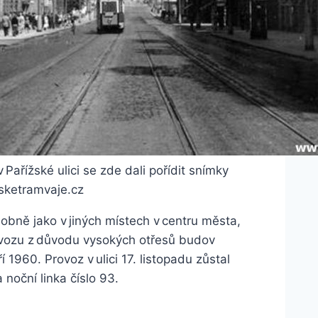
Pařížské ulici se zde dali pořídit snímky
sketramvaje.cz
dobně jako v jiných místech v centru města,
rovozu z důvodu vysokých otřesů budov
ří 1960. Provoz v ulici 17. listopadu zůstal
 noční linka číslo 93.