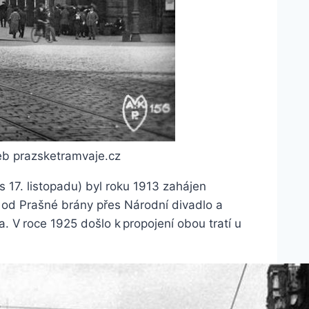
web prazsketramvaje.cz
s 17. listopadu) byl roku 1913 zahájen
y od Prašné brány přes Národní divadlo a
. V roce 1925 došlo k propojení obou tratí u