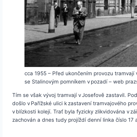
cca 1955 – Před ukončením provozu tramvají v 
se Stalinovým pomníkem v pozadí – web praz
Tím se však vývoj tramvají v Josefově zastavil. Po
došlo v Pařížské ulici k zastavení tramvajového p
v blízkosti kolejí. Trať byla fyzicky zlikvidována v zá
zachován a dnes tudy projíždí denní linka číslo 17 a