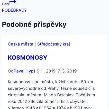
Další
PODĚBRADY
Podobné příspěvky
Česká města
|
Středočeský kraj
KOSMONOSY
Od
Pavel Hypš
9. 1. 2019
17. 3. 2019
Kosmonosy jsou město, ležící zhruba 50 km
severovýchodně od Prahy, těsně sousedící s
okresním městem Mladá Boleslav. Počátkem
roku 2012 zde žilo téměř 5 tisíc obyvatel.
V letech 1945 až 1954 a 1974 až 1991 byly