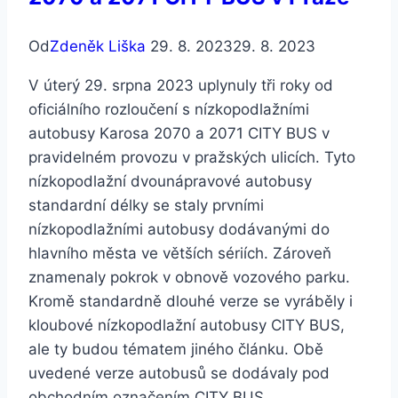
Od
Zdeněk Liška
29. 8. 2023
29. 8. 2023
V úterý 29. srpna 2023 uplynuly tři roky od
oficiálního rozloučení s nízkopodlažními
autobusy Karosa 2070 a 2071 CITY BUS v
pravidelném provozu v pražských ulicích. Tyto
nízkopodlažní dvounápravové autobusy
standardní délky se staly prvními
nízkopodlažními autobusy dodávanými do
hlavního města ve větších sériích. Zároveň
znamenaly pokrok v obnově vozového parku.
Kromě standardně dlouhé verze se vyráběly i
kloubové nízkopodlažní autobusy CITY BUS,
ale ty budou tématem jiného článku. Obě
uvedené verze autobusů se dodávaly pod
obchodním označením CITY BUS.