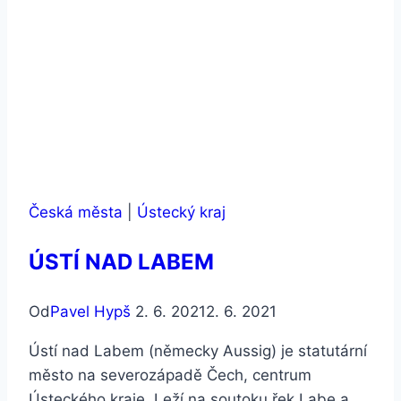
Česká města
|
Ústecký kraj
ÚSTÍ NAD LABEM
Od
Pavel Hypš
2. 6. 2021
2. 6. 2021
Ústí nad Labem (německy Aussig) je statutární
město na severozápadě Čech, centrum
Ústeckého kraje. Leží na soutoku řek Labe a