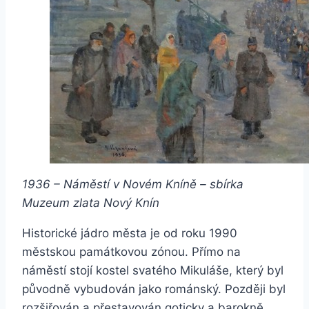
1936 – Náměstí v Novém Kníně – sbírka
Muzeum zlata Nový Knín
Historické jádro města je od roku 1990
městskou památkovou zónou. Přímo na
náměstí stojí kostel svatého Mikuláše, který byl
původně vybudován jako románský. Později byl
rozšiřován a přestavován goticky a barokně.