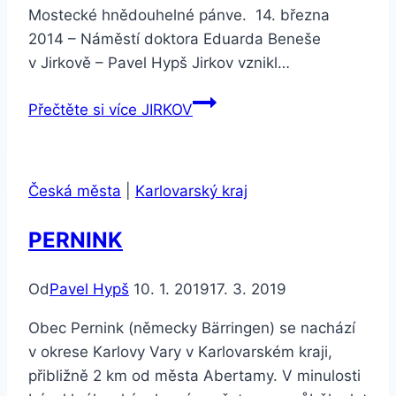
Mostecké hnědouhelné pánve. 14. března
2014 – Náměstí doktora Eduarda Beneše
v Jirkově – Pavel Hypš Jirkov vznikl…
Přečtěte si více
JIRKOV
Česká města
|
Karlovarský kraj
PERNINK
Od
Pavel Hypš
10. 1. 2019
17. 3. 2019
Obec Pernink (německy Bärringen) se nachází
v okrese Karlovy Vary v Karlovarském kraji,
přibližně 2 km od města Abertamy. V minulosti