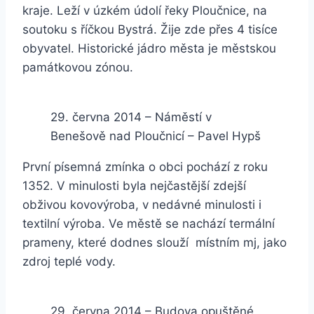
kraje. Leží v úzkém údolí řeky Ploučnice, na
soutoku s říčkou Bystrá. Žije zde přes 4 tisíce
obyvatel. Historické jádro města je městskou
památkovou zónou.
29. června 2014 – Náměstí v
Benešově nad Ploučnicí – Pavel Hypš
První písemná zmínka o obci pochází z roku
1352. V minulosti byla nejčastější zdejší
obživou kovovýroba, v nedávné minulosti i
textilní výroba. Ve městě se nachází termální
prameny, které dodnes slouží místním mj, jako
zdroj teplé vody.
29. června 2014 – Budova opuštěné