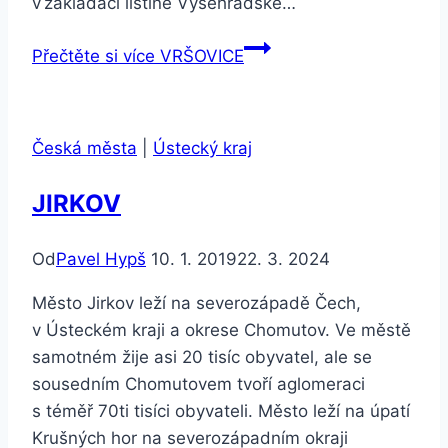
v zakládací listině Vyšehradské…
Přečtěte si více
VRŠOVICE
Česká města
|
Ústecký kraj
JIRKOV
Od
Pavel Hypš
10. 1. 2019
22. 3. 2024
Město Jirkov leží na severozápadě Čech,
v Ústeckém kraji a okrese Chomutov. Ve městě
samotném žije asi 20 tisíc obyvatel, ale se
sousedním Chomutovem tvoří aglomeraci
s téměř 70ti tisíci obyvateli. Město leží na úpatí
Krušných hor na severozápadním okraji