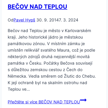
BEČOV NAD TEPLOU
Od
Pavel Hypš
30. 9. 2014
7. 3. 2024
Bečov nad Teplou je město v Karlovarském
kraji. Jeho historické jádro je městskou
památkovou zónou. V místním zámku je
umístěn relikviář svatého Maura, což je podle
některých zdrojů druhá nejcennější movitá
památka v Česku. Počátky Bečova souvisejí
s důležitou zemskou cestou z Čech do
Německa. Vedla směrem od Žlutic do Chebu.
K její ochraně byl na skalním ostrohu nad
Teplou ve…
Přečtěte si více
BEČOV NAD TEPLOU