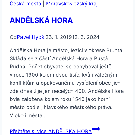
Česká města
|
Moravskoslezský kraj
ANDĚLSKÁ HORA
Od
Pavel Hypš
23. 1. 2019
12. 3. 2024
Andělská Hora je město, ležící v okrese Bruntál.
Skládá se z částí Andělská Hora a Pustá
Rudná. Počet obyvatel se pohyboval ještě
v roce 1900 kolem dvou tisíc, kvůli válečným
konfliktům a opakovanému vysídlení obce jich
zde dnes žije jen necelých 400. Andělská Hora
byla založena kolem roku 1540 jako horní
město podle jihlavského městského práva.
V okolí města…
Přečtěte si více
ANDĚLSKÁ HORA