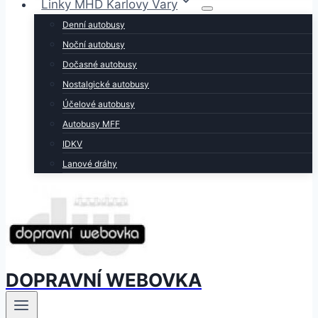
Linky MHD Karlovy Vary
Denní autobusy
Noční autobusy
Dočasné autobusy
Nostalgické autobusy
Účelové autobusy
Autobusy MFF
IDKV
Lanové dráhy
DOPRAVNÍ WEBOVKA