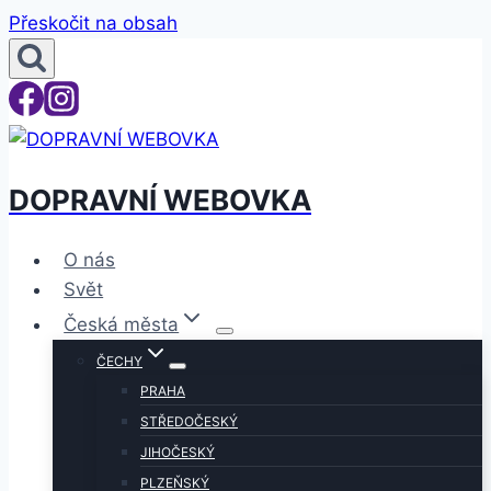
Přeskočit na obsah
DOPRAVNÍ WEBOVKA
O nás
Svět
Česká města
ČECHY
PRAHA
STŘEDOČESKÝ
JIHOČESKÝ
PLZEŇSKÝ