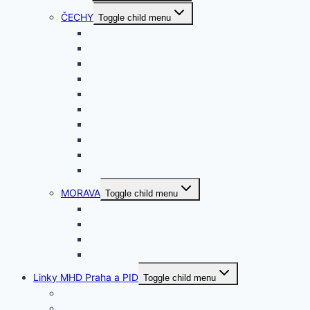
ČECHY
Toggle child menu
PRAHA
STŘEDOČESKÝ
JIHOČESKÝ
PLZEŇSKÝ
KARLOVARSKÝ
ÚSTECKÝ
LIBERECKÝ
KRÁLOVEHRADEC.
PARDUBICKÝ
VYSOČINA
MORAVA
Toggle child menu
JIHOMORAVSKÝ
OLOMOUCKÝ
MORAVSKOSLEZ.
ZLÍNSKÝ
Linky MHD Praha a PID
Toggle child menu
Tramvaje
Trolejbusy