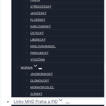
STŘEDOČESKÝ
JIHOČESKÝ
PLZEŇSKÝ
KARLOVARSKÝ
ÚSTECKÝ
LIBERECKÝ
KRÁLOVEHRADEC.
PARDUBICKÝ
VYSOČINA
MORAVA
JIHOMORAVSKÝ
OLOMOUCKÝ
MORAVSKOSLEZ.
ZLÍNSKÝ
Linky MHD Praha a PID