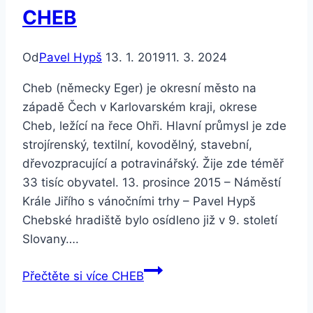
CHEB
Od
Pavel Hypš
13. 1. 2019
11. 3. 2024
Cheb (německy Eger) je okresní město na
západě Čech v Karlovarském kraji, okrese
Cheb, ležící na řece Ohři. Hlavní průmysl je zde
strojírenský, textilní, kovodělný, stavební,
dřevozpracující a potravinářský. Žije zde téměř
33 tisíc obyvatel. 13. prosince 2015 – Náměstí
Krále Jiřího s vánočními trhy – Pavel Hypš
Chebské hradiště bylo osídleno již v 9. století
Slovany….
Přečtěte si více
CHEB