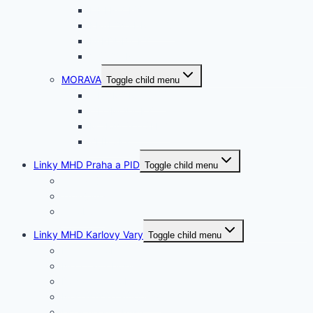
LIBERECKÝ
KRÁLOVEHRADEC.
PARDUBICKÝ
VYSOČINA
MORAVA
Toggle child menu
JIHOMORAVSKÝ
OLOMOUCKÝ
MORAVSKOSLEZ.
ZLÍNSKÝ
Linky MHD Praha a PID
Toggle child menu
Tramvaje
Trolejbusy
Autobusy
Linky MHD Karlovy Vary
Toggle child menu
Denní autobusy
Noční autobusy
Dočasné autobusy
Nostalgické autobusy
Účelové autobusy