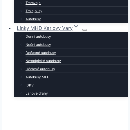
Tramvaje
Trolejbusy
Autobusy
Linky MHD Karlovy Vary
Denní autobusy
Noční autobusy
Dočasné autobusy
Nostalgické autobusy
Účelové autobusy
Autobusy MFF
IDKV
Lanové dráhy