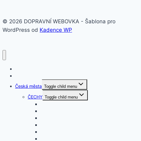
© 2026 DOPRAVNÍ WEBOVKA - Šablona pro
WordPress od
Kadence WP
O nás
Svět
Česká města
Toggle child menu
ČECHY
Toggle child menu
PRAHA
STŘEDOČESKÝ
JIHOČESKÝ
PLZEŇSKÝ
KARLOVARSKÝ
ÚSTECKÝ