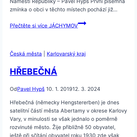
Náměstí Republiky – Pavel Hypš První písemná
zmínka o obci v těchto místech pochází již…
Přečtěte si více
JÁCHYMOV
Česká města
|
Karlovarský kraj
HŘEBEČNÁ
Od
Pavel Hypš
10. 1. 2019
12. 3. 2024
Hřebečná (německy Hengstererben) je dnes
satelitní částí města Abertamy v okrese Karlovy
Vary, v minulosti se však jednalo o poměrně
rozvinuté město. Žije přibližně 50 obyvatel,
ještě při sčítání obyvatel roku 1930 zde však