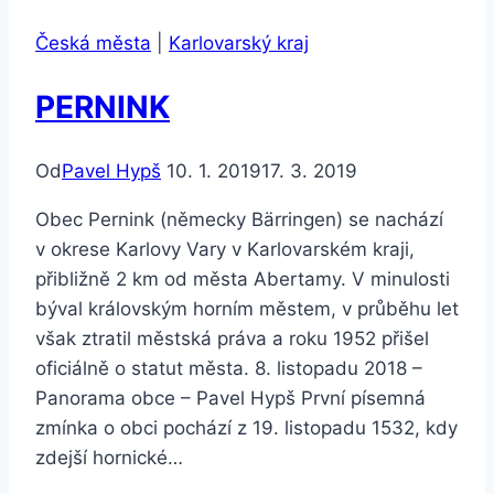
Česká města
|
Karlovarský kraj
PERNINK
Od
Pavel Hypš
10. 1. 2019
17. 3. 2019
Obec Pernink (německy Bärringen) se nachází
v okrese Karlovy Vary v Karlovarském kraji,
přibližně 2 km od města Abertamy. V minulosti
býval královským horním městem, v průběhu let
však ztratil městská práva a roku 1952 přišel
oficiálně o statut města. 8. listopadu 2018 –
Panorama obce – Pavel Hypš První písemná
zmínka o obci pochází z 19. listopadu 1532, kdy
zdejší hornické…