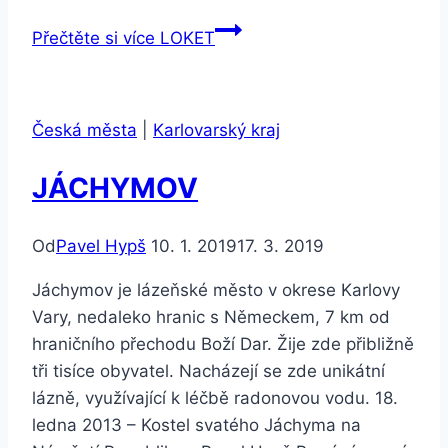
Přečtěte si více
LOKET
Česká města
|
Karlovarský kraj
JÁCHYMOV
Od
Pavel Hypš
10. 1. 2019
17. 3. 2019
Jáchymov je lázeňské město v okrese Karlovy
Vary, nedaleko hranic s Německem, 7 km od
hraničního přechodu Boží Dar. Žije zde přibližně
tři tisíce obyvatel. Nacházejí se zde unikátní
lázně, využívající k léčbě radonovou vodu. 18.
ledna 2013 – Kostel svatého Jáchyma na