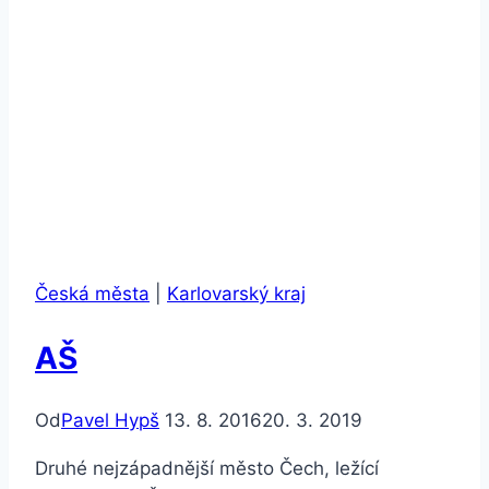
Česká města
|
Karlovarský kraj
AŠ
Od
Pavel Hypš
13. 8. 2016
20. 3. 2019
Druhé nejzápadnější město Čech, ležící