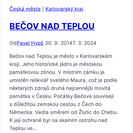
Česká města
|
Karlovarský kraj
BEČOV NAD TEPLOU
Od
Pavel Hypš
30. 9. 2014
7. 3. 2024
Bečov nad Teplou je město v Karlovarském
kraji. Jeho historické jádro je městskou
památkovou zónou. V místním zámku je
umístěn relikviář svatého Maura, což je podle
některých zdrojů druhá nejcennější movitá
památka v Česku. Počátky Bečova souvisejí
s důležitou zemskou cestou z Čech do
Německa. Vedla směrem od Žlutic do Chebu.
K její ochraně byl na skalním ostrohu nad
Teplou ve…