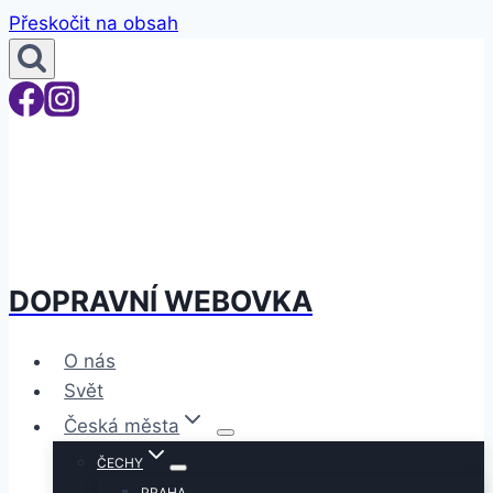
Přeskočit na obsah
DOPRAVNÍ WEBOVKA
O nás
Svět
Česká města
ČECHY
PRAHA