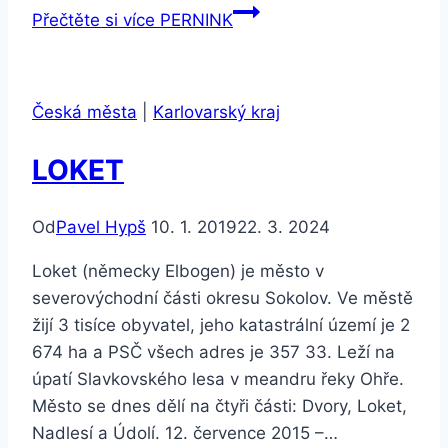
Přečtěte si více
PERNINK
Česká města
|
Karlovarský kraj
LOKET
Od
Pavel Hypš
10. 1. 2019
22. 3. 2024
Loket (německy Elbogen) je město v
severovýchodní části okresu Sokolov. Ve městě
žijí 3 tisíce obyvatel, jeho katastrální území je 2
674 ha a PSČ všech adres je 357 33. Leží na
úpatí Slavkovského lesa v meandru řeky Ohře.
Město se dnes dělí na čtyři části: Dvory, Loket,
Nadlesí a Údolí. 12. července 2015 –…