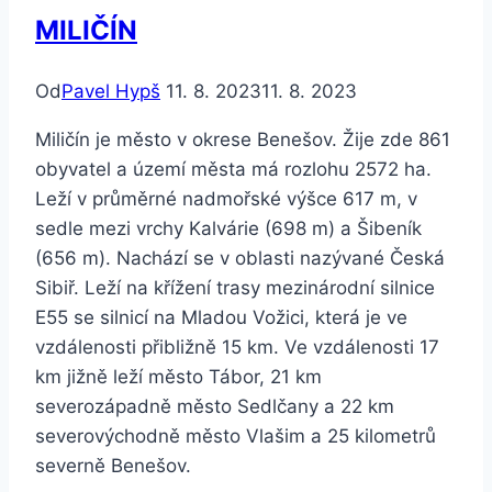
MILIČÍN
Od
Pavel Hypš
11. 8. 2023
11. 8. 2023
Miličín je město v okrese Benešov. Žije zde 861
obyvatel a území města má rozlohu 2572 ha.
Leží v průměrné nadmořské výšce 617 m, v
sedle mezi vrchy Kalvárie (698 m) a Šibeník
(656 m). Nachází se v oblasti nazývané Česká
Sibiř. Leží na křížení trasy mezinárodní silnice
E55 se silnicí na Mladou Vožici, která je ve
vzdálenosti přibližně 15 km. Ve vzdálenosti 17
km jižně leží město Tábor, 21 km
severozápadně město Sedlčany a 22 km
severovýchodně město Vlašim a 25 kilometrů
severně Benešov.