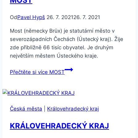
MOST
Od
Pavel Hypš
26. 7. 2021
26. 7. 2021
Most (německy Brüx) je statutární město v
severozápadních Čechách (Ústecký kraj). Žije
zde přibližně 66 tisíc obyvatel. Je druhým
největším městem Ústeckého kraje.
Přečtěte si více
MOST
Česká města
|
Královehradecký kraj
KRÁLOVEHRADECKÝ KRAJ