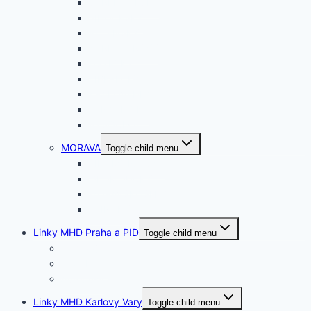
STŘEDOČESKÝ
JIHOČESKÝ
PLZEŇSKÝ
KARLOVARSKÝ
ÚSTECKÝ
LIBERECKÝ
KRÁLOVEHRADEC.
PARDUBICKÝ
VYSOČINA
MORAVA
Toggle child menu
JIHOMORAVSKÝ
OLOMOUCKÝ
MORAVSKOSLEZ.
ZLÍNSKÝ
Linky MHD Praha a PID
Toggle child menu
Tramvaje
Trolejbusy
Autobusy
Linky MHD Karlovy Vary
Toggle child menu