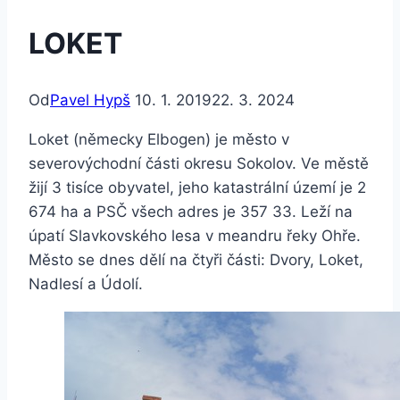
LOKET
Od
Pavel Hypš
10. 1. 2019
22. 3. 2024
Loket (německy Elbogen) je město v
severovýchodní části okresu Sokolov. Ve městě
žijí 3 tisíce obyvatel, jeho katastrální území je 2
674 ha a PSČ všech adres je 357 33. Leží na
úpatí Slavkovského lesa v meandru řeky Ohře.
Město se dnes dělí na čtyři části: Dvory, Loket,
Nadlesí a Údolí.