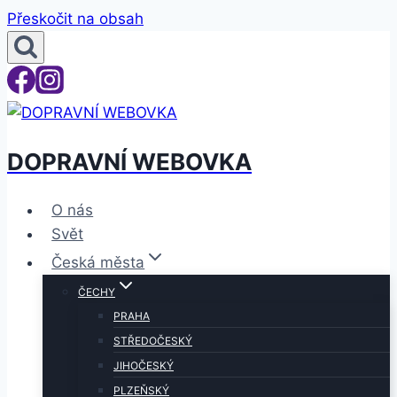
Přeskočit na obsah
DOPRAVNÍ WEBOVKA
O nás
Svět
Česká města
ČECHY
PRAHA
STŘEDOČESKÝ
JIHOČESKÝ
PLZEŇSKÝ