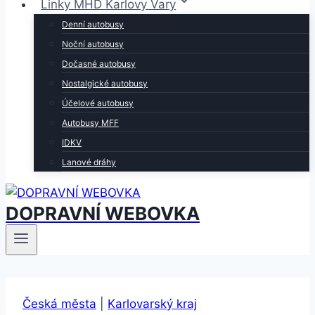
Linky MHD Karlovy Vary
Denní autobusy
Noční autobusy
Dočasné autobusy
Nostalgické autobusy
Účelové autobusy
Autobusy MFF
IDKV
Lanové dráhy
DOPRAVNÍ WEBOVKA
Česká města
|
Karlovarský kraj