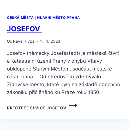
ČESKÁ MĚSTA
|
HLAVNÍ MĚSTO PRAHA
JOSEFOV
Od
Pavel Hypš
11. 4. 2023
Josefov (německy Josefsstadt) je městská čtvrť
a katastrální území Prahy v ohybu Vltavy
obklopené Starým Městem, součást městské
části Praha 1. Od středověku zde bývalo
Židovské město, které bylo na základě obecního
zákoníku přičlěněno ku Praze roku 1850.
PŘEČTĚTE SI VÍCE
JOSEFOV