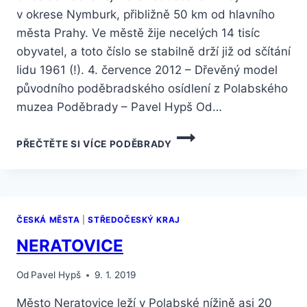
v okrese Nymburk, přibližně 50 km od hlavního
města Prahy. Ve městě žije necelých 14 tisíc
obyvatel, a toto číslo se stabilně drží již od sčítání
lidu 1961 (!). 4. července 2012 – Dřevěný model
původního poděbradského osídlení z Polabského
muzea Poděbrady – Pavel Hypš Od…
PŘEČTĚTE SI VÍCE
PODĚBRADY
ČESKÁ MĚSTA
|
STŘEDOČESKÝ KRAJ
NERATOVICE
Od
Pavel Hypš
9. 1. 2019
Město Neratovice leží v Polabské nížině asi 20