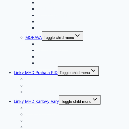
ÚSTECKÝ
LIBERECKÝ
KRÁLOVEHRADEC.
PARDUBICKÝ
VYSOČINA
MORAVA
Toggle child menu
JIHOMORAVSKÝ
OLOMOUCKÝ
MORAVSKOSLEZ.
ZLÍNSKÝ
Linky MHD Praha a PID
Toggle child menu
Tramvaje
Trolejbusy
Autobusy
Linky MHD Karlovy Vary
Toggle child menu
Denní autobusy
Noční autobusy
Dočasné autobusy
Nostalgické autobusy