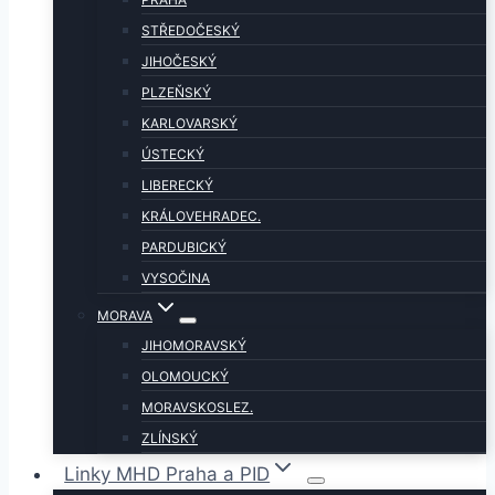
STŘEDOČESKÝ
JIHOČESKÝ
PLZEŇSKÝ
KARLOVARSKÝ
ÚSTECKÝ
LIBERECKÝ
KRÁLOVEHRADEC.
PARDUBICKÝ
VYSOČINA
MORAVA
JIHOMORAVSKÝ
OLOMOUCKÝ
MORAVSKOSLEZ.
ZLÍNSKÝ
Linky MHD Praha a PID