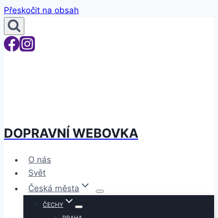
Přeskočit na obsah
DOPRAVNÍ WEBOVKA
O nás
Svět
Česká města
ČECHY
PRAHA