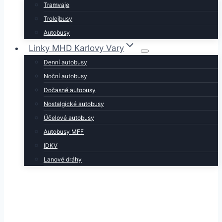
Tramvaje
Trolejbusy
Autobusy
Linky MHD Karlovy Vary
Denní autobusy
Noční autobusy
Dočasné autobusy
Nostalgické autobusy
Účelové autobusy
Autobusy MFF
IDKV
Lanové dráhy