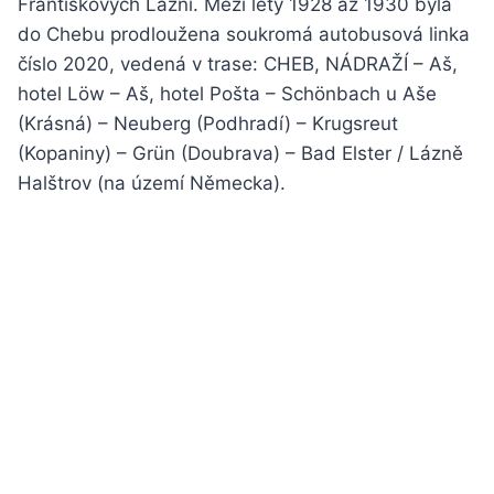
Františkových Lázní. Mezi lety 1928 až 1930 byla
do Chebu prodloužena soukromá autobusová linka
číslo 2020, vedená v trase: CHEB, NÁDRAŽÍ – Aš,
hotel Löw – Aš, hotel Pošta – Schönbach u Aše
(Krásná) – Neuberg (Podhradí) – Krugsreut
(Kopaniny) – Grün (Doubrava) – Bad Elster / Lázně
Halštrov (na území Německa).