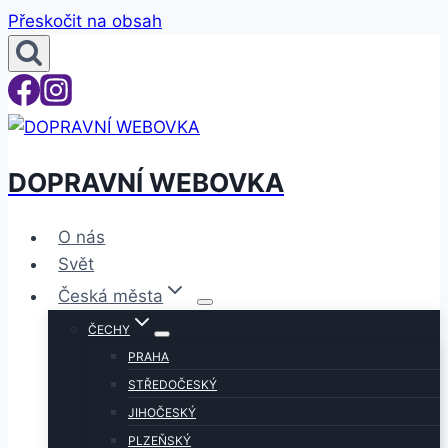
Přeskočit na obsah
DOPRAVNÍ WEBOVKA
O nás
Svět
Česká města
ČECHY
PRAHA
STŘEDOČESKÝ
JIHOČESKÝ
PLZEŇSKÝ