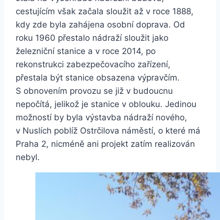
cestujícím však začala sloužit až v roce 1888,
kdy zde byla zahájena osobní doprava. Od
roku 1960 přestalo nádraží sloužit jako
železniční stanice a v roce 2014, po
rekonstrukci zabezpečovacího zařízení,
přestala být stanice obsazena výpravčím.
S obnovením provozu se již v budoucnu
nepočítá, jelikož je stanice v oblouku. Jedinou
možností by byla výstavba nádraží nového,
v Nuslích poblíž Ostrčilova náměstí, o které má
Praha 2, nicméně ani projekt zatím realizován
nebyl.