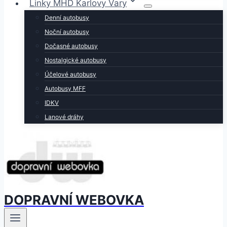
Linky MHD Karlovy Vary
Denní autobusy
Noční autobusy
Dočasné autobusy
Nostalgické autobusy
Účelové autobusy
Autobusy MFF
IDKV
Lanové dráhy
DOPRAVNÍ WEBOVKA