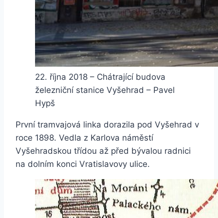
22. října 2018 – Chátrající budova
železniční stanice Vyšehrad – Pavel
Hypš
První tramvajová linka dorazila pod Vyšehrad v
roce 1898. Vedla z Karlova náměstí
Vyšehradskou třídou až před bývalou radnici
na dolním konci Vratislavovy ulice.