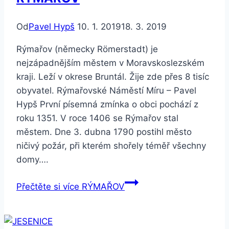
Od
Pavel Hypš
10. 1. 2019
18. 3. 2019
Rýmařov (německy Römerstadt) je
nejzápadnějším městem v Moravskoslezském
kraji. Leží v okrese Bruntál. Žije zde přes 8 tisíc
obyvatel. Rýmařovské Náměstí Míru – Pavel
Hypš První písemná zmínka o obci pochází z
roku 1351. V roce 1406 se Rýmařov stal
městem. Dne 3. dubna 1790 postihl město
ničivý požár, při kterém shořely téměř všechny
domy….
Přečtěte si více
RÝMAŘOV