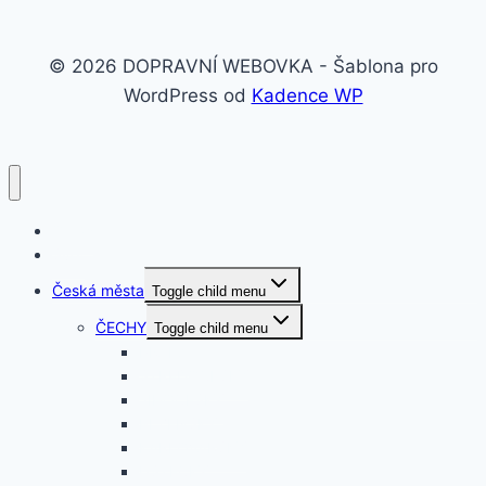
© 2026 DOPRAVNÍ WEBOVKA - Šablona pro
WordPress od
Kadence WP
O nás
Svět
Česká města
Toggle child menu
ČECHY
Toggle child menu
PRAHA
STŘEDOČESKÝ
JIHOČESKÝ
PLZEŇSKÝ
KARLOVARSKÝ
ÚSTECKÝ