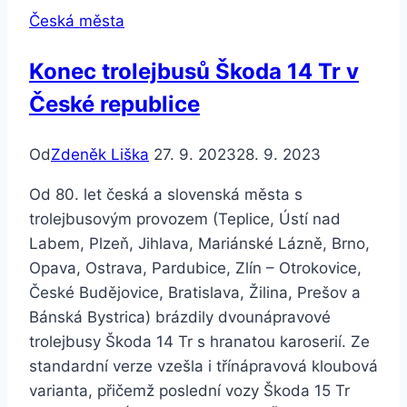
Česká města
Konec trolejbusů Škoda 14 Tr v
České republice
Od
Zdeněk Liška
27. 9. 2023
28. 9. 2023
Od 80. let česká a slovenská města s
trolejbusovým provozem (Teplice, Ústí nad
Labem, Plzeň, Jihlava, Mariánské Lázně, Brno,
Opava, Ostrava, Pardubice, Zlín – Otrokovice,
České Budějovice, Bratislava, Žilina, Prešov a
Bánská Bystrica) brázdily dvounápravové
trolejbusy Škoda 14 Tr s hranatou karoserií. Ze
standardní verze vzešla i třínápravová kloubová
varianta, přičemž poslední vozy Škoda 15 Tr