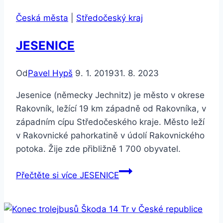
Česká města
|
Středočeský kraj
JESENICE
Od
Pavel Hypš
9. 1. 2019
31. 8. 2023
Jesenice (německy Jechnitz) je město v okrese
Rakovník, ležící 19 km západně od Rakovníka, v
západním cípu Středočeského kraje. Město leží
v Rakovnické pahorkatině v údolí Rakovnického
potoka. Žije zde přibližně 1 700 obyvatel.
Přečtěte si více
JESENICE