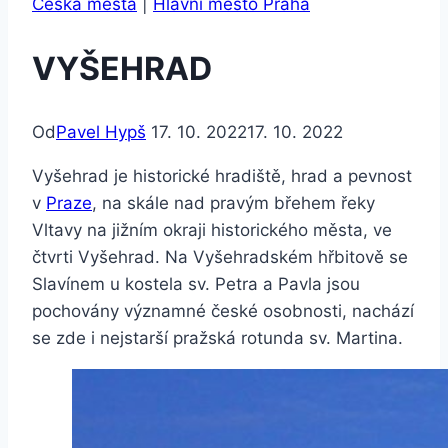
Česká města
|
Hlavní město Praha
VYŠEHRAD
Od
Pavel Hypš
17. 10. 2022
17. 10. 2022
Vyšehrad je historické hradiště, hrad a pevnost
v
Praze
, na skále nad pravým břehem řeky
Vltavy na jižním okraji historického města, ve
čtvrti Vyšehrad. Na Vyšehradském hřbitově se
Slavínem u kostela sv. Petra a Pavla jsou
pochovány významné české osobnosti, nachází
se zde i nejstarší pražská rotunda sv. Martina.