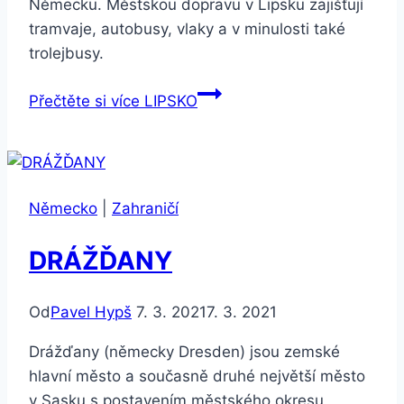
Německu. Městskou dopravu v Lipsku zajišťují
tramvaje, autobusy, vlaky a v minulosti také
trolejbusy.
Přečtěte si více
LIPSKO
Německo
|
Zahraničí
DRÁŽĎANY
Od
Pavel Hypš
7. 3. 2021
7. 3. 2021
Drážďany (německy Dresden) jsou zemské
hlavní město a současně druhé největší město
v Sasku s postavením městského okresu