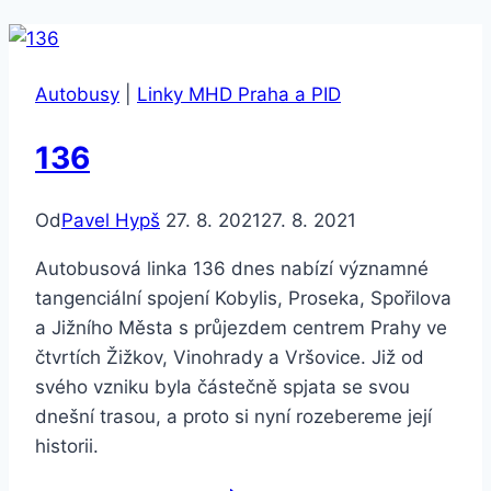
Autobusy
|
Linky MHD Praha a PID
136
Od
Pavel Hypš
27. 8. 2021
27. 8. 2021
Autobusová linka 136 dnes nabízí významné
tangenciální spojení Kobylis, Proseka, Spořilova
a Jižního Města s průjezdem centrem Prahy ve
čtvrtích Žižkov, Vinohrady a Vršovice. Již od
svého vzniku byla částečně spjata se svou
dnešní trasou, a proto si nyní rozebereme její
historii.