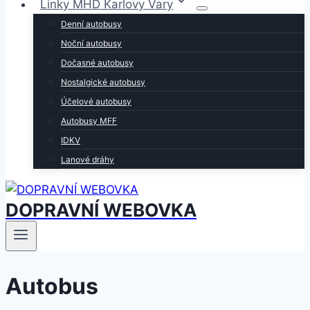
Linky MHD Karlovy Vary
Denní autobusy
Noční autobusy
Dočasné autobusy
Nostalgické autobusy
Účelové autobusy
Autobusy MFF
IDKV
Lanové dráhy
DOPRAVNÍ WEBOVKA
Autobus