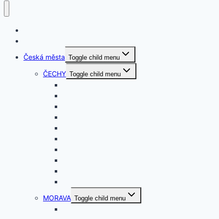
O nás
Svět
Česká města
Toggle child menu
ČECHY
Toggle child menu
PRAHA
STŘEDOČESKÝ
JIHOČESKÝ
PLZEŇSKÝ
KARLOVARSKÝ
ÚSTECKÝ
LIBERECKÝ
KRÁLOVEHRADEC.
PARDUBICKÝ
VYSOČINA
MORAVA
Toggle child menu
JIHOMORAVSKÝ