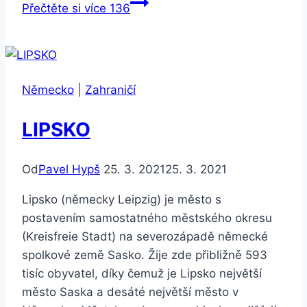
Přečtěte si více
136
Německo
|
Zahraničí
LIPSKO
Od
Pavel Hypš
25. 3. 2021
25. 3. 2021
Lipsko (německy Leipzig) je město s
postavením samostatného městského okresu
(Kreisfreie Stadt) na severozápadě německé
spolkové země Sasko. Žije zde přibližně 593
tisíc obyvatel, díky čemuž je Lipsko největší
město Saska a desáté největší město v