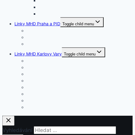
OLOMOUCKÝ
MORAVSKOSLEZ.
ZLÍNSKÝ
Linky MHD Praha a PID
Toggle child menu
Tramvaje
Trolejbusy
Autobusy
Linky MHD Karlovy Vary
Toggle child menu
Denní autobusy
Noční autobusy
Dočasné autobusy
Nostalgické autobusy
Účelové autobusy
Autobusy MFF
IDKV
Lanové dráhy
Vyhledávání