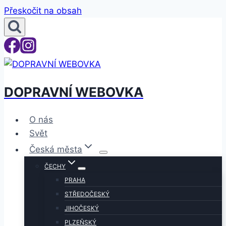
Přeskočit na obsah
DOPRAVNÍ WEBOVKA
O nás
Svět
Česká města
ČECHY
PRAHA
STŘEDOČESKÝ
JIHOČESKÝ
PLZEŇSKÝ