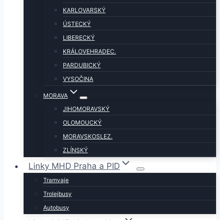
KARLOVARSKÝ
ÚSTECKÝ
LIBERECKÝ
KRÁLOVEHRADEC.
PARDUBICKÝ
VYSOČINA
MORAVA
JIHOMORAVSKÝ
OLOMOUCKÝ
MORAVSKOSLEZ.
ZLÍNSKÝ
Linky MHD Praha a PID
Tramvaje
Trolejbusy
Autobusy