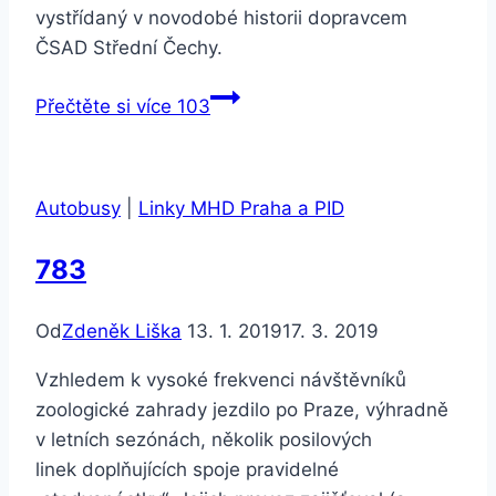
vystřídaný v novodobé historii dopravcem
ČSAD Střední Čechy.
Přečtěte si více
103
Autobusy
|
Linky MHD Praha a PID
783
Od
Zdeněk Liška
13. 1. 2019
17. 3. 2019
Vzhledem k vysoké frekvenci návštěvníků
zoologické zahrady jezdilo po Praze, výhradně
v letních sezónách, několik posilových
linek doplňujících spoje pravidelné