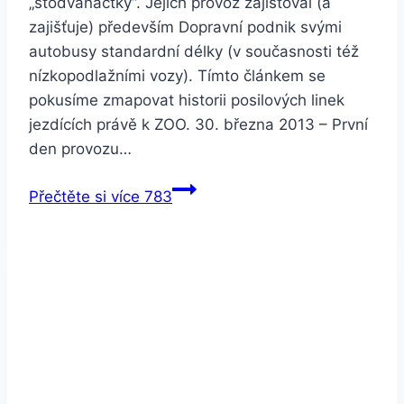
„stodvanáctky“. Jejich provoz zajišťoval (a
zajišťuje) především Dopravní podnik svými
autobusy standardní délky (v současnosti též
nízkopodlažními vozy). Tímto článkem se
pokusíme zmapovat historii posilových linek
jezdících právě k ZOO. 30. března 2013 – První
den provozu…
Přečtěte si více
783