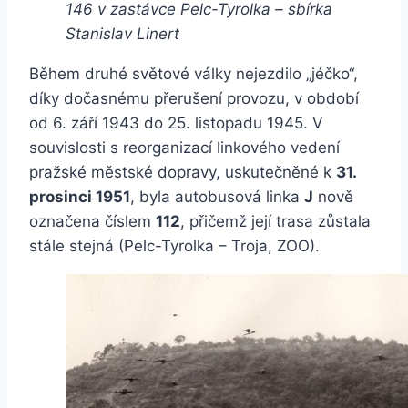
146 v zastávce Pelc-Tyrolka – sbírka
Stanislav Linert
Během druhé světové války nejezdilo „jéčko“,
díky dočasnému přerušení provozu, v období
od 6. září 1943 do 25. listopadu 1945. V
souvislosti s reorganizací linkového vedení
pražské městské dopravy, uskutečněné k
31.
prosinci 1951
, byla autobusová linka
J
nově
označena číslem
112
, přičemž její trasa zůstala
stále stejná (Pelc-Tyrolka – Troja, ZOO).