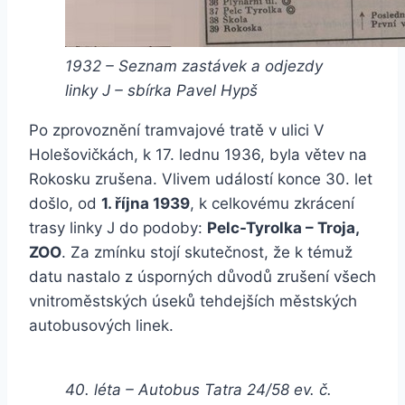
1932 – Seznam zastávek a odjezdy
linky J – sbírka Pavel Hypš
Po zprovoznění tramvajové tratě v ulici V
Holešovičkách, k 17. lednu 1936, byla větev na
Rokosku zrušena. Vlivem událostí konce 30. let
došlo, od
1. října 1939
, k celkovému zkrácení
trasy linky J do podoby:
Pelc-Tyrolka – Troja,
ZOO
. Za zmínku stojí skutečnost, že k témuž
datu nastalo z úsporných důvodů zrušení všech
vnitroměstských úseků tehdejších městských
autobusových linek.
40. léta – Autobus Tatra 24/58 ev. č.