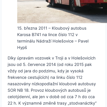
15. března 2011 – Kloubový autobus
Karosa B741 na lince číslo 112 v
terminálu Nádraží Holešovice – Pavel
Hypš
Díky úpravám vozovek v Troji a v Holešovicích
jsou od 5. července 2014 (od roku 2015 pak
vždy od jara do podzimu, kdy je vysoká
frekvence cestujících) na linku číslo 112
nasazovány nízkopodlažní kloubové autobusy
SOR NB 18. Provoz kloubových autobusů je
celotýdenní, ale jen v době od cca 7 h do cca
22 h. K významné změně trasy „stodvanáctky“