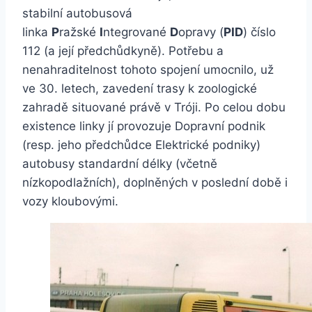
stabilní autobusová
linka
P
ražské
I
ntegrované
D
opravy (
PID
) číslo
112 (a její předchůdkyně). Potřebu a
nenahraditelnost tohoto spojení umocnilo, už
ve 30. letech, zavedení trasy k zoologické
zahradě situované právě v Tróji. Po celou dobu
existence linky jí provozuje Dopravní podnik
(resp. jeho předchůdce Elektrické podniky)
autobusy standardní délky (včetně
nízkopodlažních), doplněných v poslední době i
vozy kloubovými.