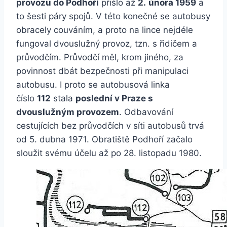
provozu do Podhoří
přišlo až
2.
února 1959
a
to šesti páry spojů. V této konečné se autobusy
obracely couváním, a proto na lince nejdéle
fungoval dvouslužný provoz, tzn. s řidičem a
průvodčím. Průvodčí měl, krom jiného, za
povinnost dbát bezpečnosti při manipulaci
autobusu. I proto se autobusová linka
číslo
112
stala
poslední v Praze s
dvouslužným provozem
. Odbavování
cestujících bez průvodčích v síti autobusů trvá
od 5. dubna 1971. Obratiště Podhoří začalo
sloužit svému účelu až po 28. listopadu 1980.