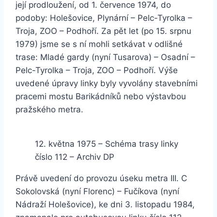
její prodloužení, od 1. července 1974, do
podoby: Holešovice, Plynární – Pelc-Tyrolka –
Troja, ZOO – Podhoří. Za pět let (po 15. srpnu
1979) jsme se s ní mohli setkávat v odlišné
trase: Mladé gardy (nyní Tusarova) – Osadní –
Pelc-Tyrolka – Troja, ZOO – Podhoří. Výše
uvedené úpravy linky byly vyvolány stavebními
pracemi mostu Barikádníků nebo výstavbou
pražského metra.
12. května 1975 – Schéma trasy linky
číslo 112 – Archiv DP
Právě uvedení do provozu úseku metra III. C
Sokolovská (nyní Florenc) – Fučíkova (nyní
Nádraží Holešovice), ke dni 3. listopadu 1984,