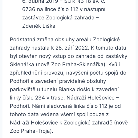
6. dubna 2019 – SOR NB 18 ev. č.
6736 na lince číslo 112 v nástupní
zastávce Zoologická zahrada –
Zdeněk Liška
Podstatná změna obsluhy areálu Zoologické
zahrady nastala k 28. září 2022. K tomuto datu
byl otevřen nový vstup do zahrada od zastávky
Sklenářka (nově Zoo Praha-Sklenářka). Kvůli
zpřehlednění provozu, navýšení počtu spojů do
Podhoří a zavedení pravidelné obsluhy
parkoviště u tunelu Blanka došlo k zavedení
linky číslo 234 v trase: Nádraží Holešovice –
Podhoří. Námi sledovaná linka číslo 112 je od
tohoto data vedena všemi spoji pouze z
Nádraží Holešovice k Zoologické zahradě (nově
Zoo Praha-Troja).