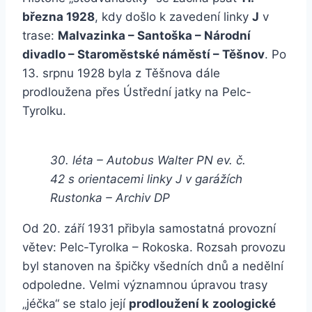
března 1928
, kdy došlo k zavedení linky
J
v
trase:
Malvazinka – Santoška – Národní
divadlo – Staroměstské náměstí – Těšnov
. Po
13. srpnu 1928 byla z Těšnova dále
prodloužena přes Ústřední jatky na Pelc-
Tyrolku.
30. léta – Autobus Walter PN ev. č.
42 s orientacemi linky J v garážích
Rustonka – Archiv DP
Od 20. září 1931 přibyla samostatná provozní
větev: Pelc-Tyrolka – Rokoska. Rozsah provozu
byl stanoven na špičky všedních dnů a nedělní
odpoledne. Velmi významnou úpravou trasy
„jéčka“ se stalo její
prodloužení k
zoologické