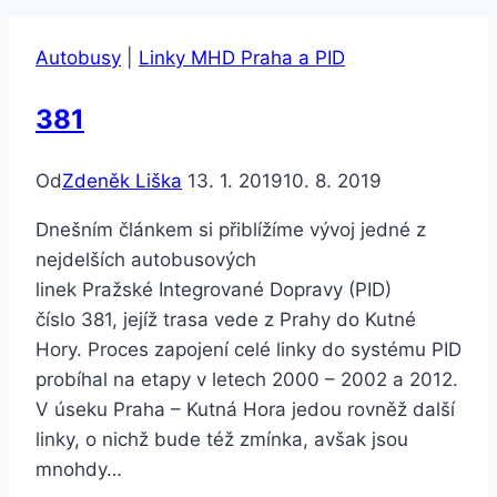
Autobusy
|
Linky MHD Praha a PID
381
Od
Zdeněk Liška
13. 1. 2019
10. 8. 2019
Dnešním článkem si přiblížíme vývoj jedné z
nejdelších autobusových
linek Pražské Integrované Dopravy (PID)
číslo 381, jejíž trasa vede z Prahy do Kutné
Hory. Proces zapojení celé linky do systému PID
probíhal na etapy v letech 2000 – 2002 a 2012.
V úseku Praha – Kutná Hora jedou rovněž další
linky, o nichž bude též zmínka, avšak jsou
mnohdy…