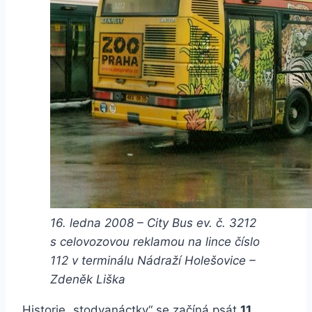
16. ledna 2008 – City Bus ev. č. 3212
s celovozovou reklamou na lince číslo
112 v terminálu Nádraží Holešovice –
Zdeněk Liška
Historie „stodvanáctky“ se začíná psát
11.