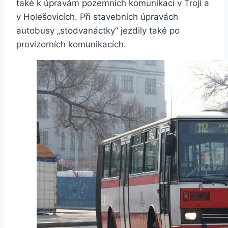
také k úpravám pozemních komunikací v Troji a
v Holešovicích. Při stavebních úpravách
autobusy „stodvanáctky“ jezdily také po
provizorních komunikacích.