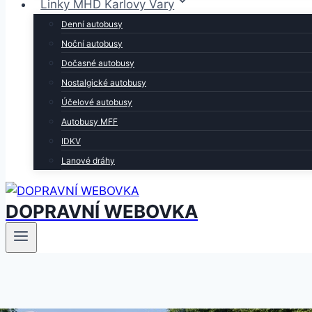
Linky MHD Karlovy Vary
Denní autobusy
Noční autobusy
Dočasné autobusy
Nostalgické autobusy
Účelové autobusy
Autobusy MFF
IDKV
Lanové dráhy
DOPRAVNÍ WEBOVKA