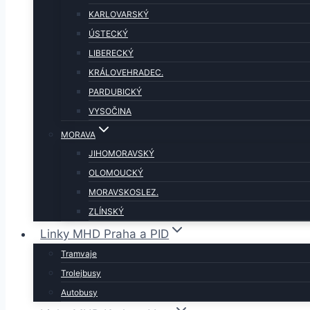
KARLOVARSKÝ
ÚSTECKÝ
LIBERECKÝ
KRÁLOVEHRADEC.
PARDUBICKÝ
VYSOČINA
MORAVA
JIHOMORAVSKÝ
OLOMOUCKÝ
MORAVSKOSLEZ.
ZLÍNSKÝ
Linky MHD Praha a PID
Tramvaje
Trolejbusy
Autobusy