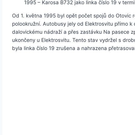
1995 – Karosa B732 jako linka číslo 19 v term
Od 1. května 1995 byl opět počet spojů do Otovic r
polookružní. Autobusy jely od Elektrosvitu přímo k
dalovickému nádraží a přes zastávku Na pasece zp
ukončeny u Elektrosvitu. Tento stav vydržel s dr
byla linka číslo 19 zrušena a nahrazena přetrasovan