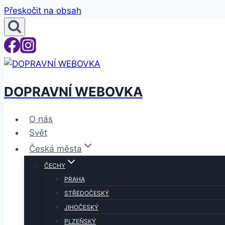
Přeskočit na obsah
DOPRAVNÍ WEBOVKA
O nás
Svět
Česká města
ČECHY
PRAHA
STŘEDOČESKÝ
JIHOČESKÝ
PLZEŇSKÝ