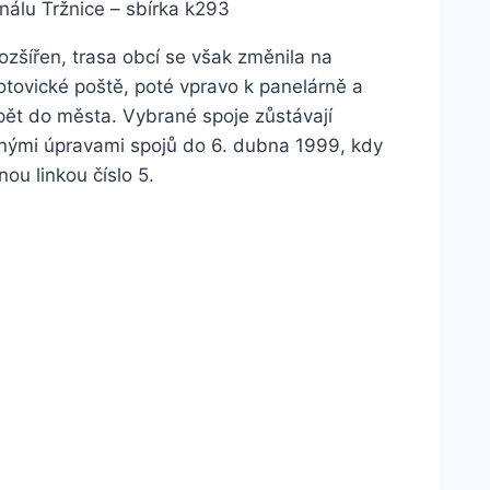
inálu Tržnice – sbírka k293
ozšířen, trasa obcí se však změnila na
 otovické poště, poté vpravo k panelárně a
ět do města. Vybrané spoje zůstávají
obnými úpravami spojů do 6. dubna 1999, kdy
ou linkou číslo 5.