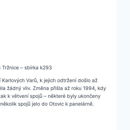
u Tržnice – sbírka k293
 Karlových Varů, k jejich odtržení došlo až
ěla žádný vliv. Změna přišla až roku 1994, kdy
tak k větvení spojů – některé byly ukončeny
ěkolik spojů jelo do Otovic k panelárně.