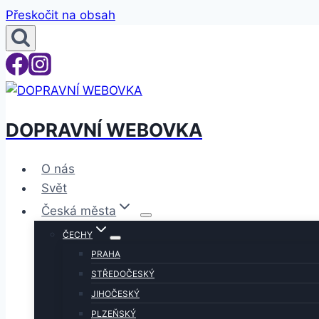
Přeskočit na obsah
DOPRAVNÍ WEBOVKA
O nás
Svět
Česká města
ČECHY
PRAHA
STŘEDOČESKÝ
JIHOČESKÝ
PLZEŇSKÝ