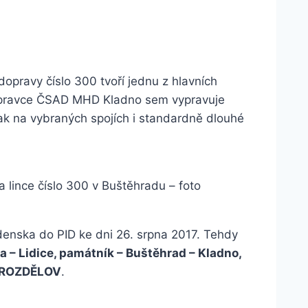
opravy číslo 300 tvoří jednu z hlavních
opravce ČSAD MHD Kladno sem vypravuje
ak na vybraných spojích i standardně dlouhé
 lince číslo 300 v Buštěhradu – foto
adenska do PID ke dni 26. srpna 2017. Tehdy
– Lidice, památník – Buštěhrad – Kladno,
, ROZDĚLOV
.