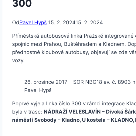
300
Od
Pavel Hypš
15. 2. 2024
15. 2. 2024
Příměstská autobusová linka Pražské integrované d
spojnic mezi Prahou, Buštěhradem a Kladnem. D
přednostně kloubové autobusy, objevují se zde vš
vozy.
26. prosince 2017 – SOR NBG18 ev. č. 8903 na
Pavel Hypš
Poprvé vyjela linka číslo 300 v rámci integrace Kl
byla v trase:
NÁDRAŽÍ VELESLAVÍN – Divoká Šárka 
náměstí Svobody – Kladno, U kostela – KLADNO