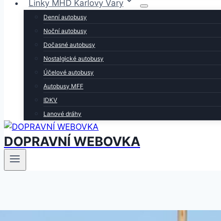
Linky MHD Karlovy Vary
Denní autobusy
Noční autobusy
Dočasné autobusy
Nostalgické autobusy
Účelové autobusy
Autobusy MFF
IDKV
Lanové dráhy
DOPRAVNÍ WEBOVKA