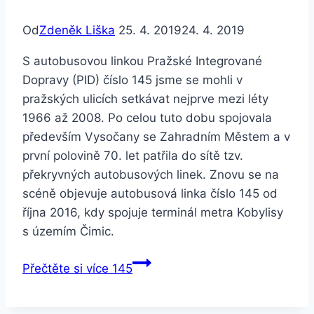
Od
Zdeněk Liška
25. 4. 2019
24. 4. 2019
S autobusovou linkou Pražské Integrované
Dopravy (PID) číslo 145 jsme se mohli v
pražských ulicích setkávat nejprve mezi léty
1966 až 2008. Po celou tuto dobu spojovala
především Vysočany se Zahradním Městem a v
první polovině 70. let patřila do sítě tzv.
překryvných autobusových linek. Znovu se na
scéně objevuje autobusová linka číslo 145 od
října 2016, kdy spojuje terminál metra Kobylisy
s územím Čimic.
Přečtěte si více
145