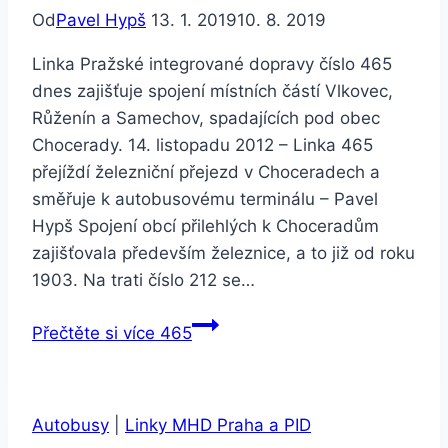
Od
Pavel Hypš
13. 1. 2019
10. 8. 2019
Linka Pražské integrované dopravy číslo 465
dnes zajišťuje spojení místních částí Vlkovec,
Růženín a Samechov, spadajících pod obec
Chocerady. 14. listopadu 2012 – Linka 465
přejíždí železniční přejezd v Choceradech a
směřuje k autobusovému terminálu – Pavel
Hypš Spojení obcí přilehlých k Choceradům
zajišťovala především železnice, a to již od roku
1903. Na trati číslo 212 se…
Přečtěte si více
465
Autobusy
|
Linky MHD Praha a PID