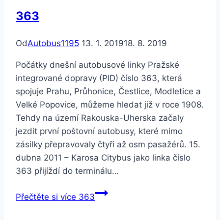
363
Od
Autobus1195
13. 1. 2019
18. 8. 2019
Počátky dnešní autobusové linky Pražské
integrované dopravy (PID) číslo 363, která
spojuje Prahu, Průhonice, Čestlice, Modletice a
Velké Popovice, můžeme hledat již v roce 1908.
Tehdy na území Rakouska-Uherska začaly
jezdit první poštovní autobusy, které mimo
zásilky přepravovaly čtyři až osm pasažérů. 15.
dubna 2011 – Karosa Citybus jako linka číslo
363 přijíždí do terminálu…
Přečtěte si více
363