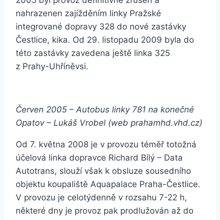
2005 byl provoz definitivně zrušen a
nahrazenen zajížděním linky Pražské
integrované dopravy 328 do nové zastávky
Čestlice, kika. Od 29. listopadu 2009 byla do
této zastávky zavedena ještě linka 325
z Prahy-Uhříněvsi.
Červen 2005 – Autobus linky 781 na konečné
Opatov – Lukáš Vrobel (web prahamhd.vhd.cz)
Od 7. května 2008 je v provozu téměř totožná
účelová linka dopravce Richard Bílý – Data
Autotrans, slouží však k obsluze sousedního
objektu koupaliště Aquapalace Praha-Čestlice.
V provozu je celotýdenně v rozsahu 7-22 h,
některé dny je provoz pak prodlužován až do