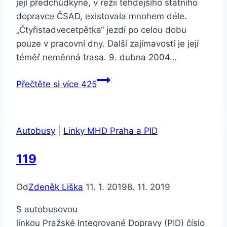
její předchůdkyně, v režii tehdejšího státního
dopravce ČSAD, existovala mnohem déle.
„Čtyřistadvecetpětka“ jezdí po celou dobu
pouze v pracovní dny. Další zajímavostí je její
téměř neměnná trasa. 9. dubna 2004…
Přečtěte si více
425
Autobusy
|
Linky MHD Praha a PID
119
Od
Zdeněk Liška
11. 1. 2019
8. 11. 2019
S autobusovou
linkou Pražské Integrované Dopravy (PID) číslo