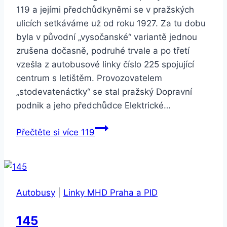
119 a jejími předchůdkyněmi se v pražských
ulicích setkáváme už od roku 1927. Za tu dobu
byla v původní „vysočanské“ variantě jednou
zrušena dočasně, podruhé trvale a po třetí
vzešla z autobusové linky číslo 225 spojující
centrum s letištěm. Provozovatelem
„stodevatenáctky“ se stal pražský Dopravní
podnik a jeho předchůdce Elektrické…
Přečtěte si více
119
Autobusy
|
Linky MHD Praha a PID
145