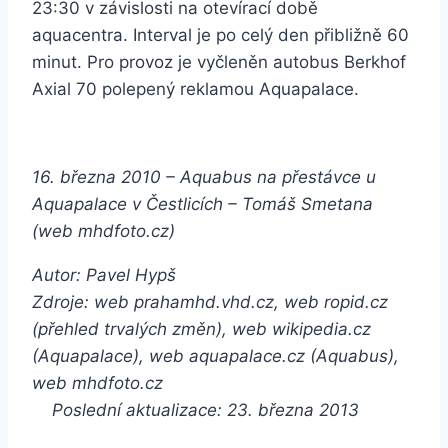
23:30 v závislosti na otevírací době
aquacentra. Interval je po celý den přibližně 60
minut. Pro provoz je vyčleněn autobus Berkhof
Axial 70 polepený reklamou Aquapalace.
16. března 2010 – Aquabus na přestávce u
Aquapalace v Čestlicích – Tomáš Smetana
(web mhdfoto.cz)
Autor: Pavel Hypš
Zdroje: web prahamhd.vhd.cz, web ropid.cz
(přehled trvalých změn), web wikipedia.cz
(Aquapalace), web aquapalace.cz (Aquabus),
web mhdfoto.cz
Poslední aktualizace: 23. března 2013