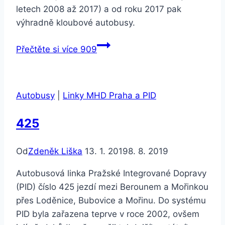
letech 2008 až 2017) a od roku 2017 pak
výhradně kloubové autobusy.
Přečtěte si více
909
Autobusy
|
Linky MHD Praha a PID
425
Od
Zdeněk Liška
13. 1. 2019
8. 8. 2019
Autobusová linka Pražské Integrované Dopravy
(PID) číslo 425 jezdí mezi Berounem a Mořinkou
přes Loděnice, Bubovice a Mořinu. Do systému
PID byla zařazena teprve v roce 2002, ovšem