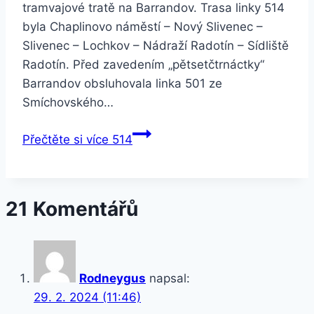
tramvajové tratě na Barrandov. Trasa linky 514
byla Chaplinovo náměstí – Nový Slivenec –
Slivenec – Lochkov – Nádraží Radotín – Sídliště
Radotín. Před zavedením „pětsetčtrnáctky“
Barrandov obsluhovala linka 501 ze
Smíchovského…
Přečtěte si více
514
21 Komentářů
Rodneygus
napsal:
29. 2. 2024 (11:46)