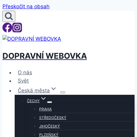
Přeskočit na obsah
DOPRAVNÍ WEBOVKA
O nás
Svět
Česká města
ČECHY
PRAHA
STŘEDOČESKÝ
JIHOČESKÝ
PLZEŇSKÝ