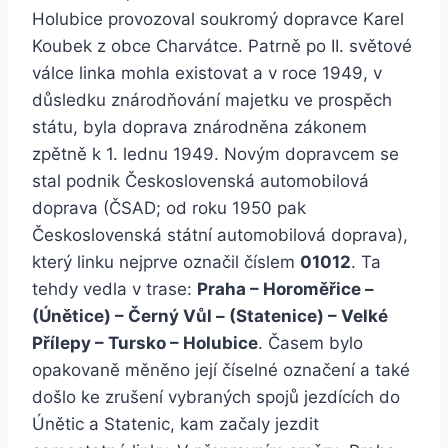
Holubice provozoval soukromý dopravce Karel
Koubek z obce Charvátce. Patrně po II. světové
válce linka mohla existovat a v roce 1949, v
důsledku znárodňování majetku ve prospěch
státu, byla doprava znárodněna zákonem
zpětně k 1. lednu 1949. Novým dopravcem se
stal podnik Československá automobilová
doprava (ČSAD; od roku 1950 pak
Československá státní automobilová doprava),
který linku nejprve označil číslem
01012
. Ta
tehdy vedla v trase:
Praha – Horoměřice –
(Únětice) – Černý Vůl – (Statenice) – Velké
Přílepy – Tursko – Holubice
. Časem bylo
opakovaně měněno její číselné označení a také
došlo ke zrušení vybraných spojů jezdících do
Únětic a Statenic, kam začaly jezdit