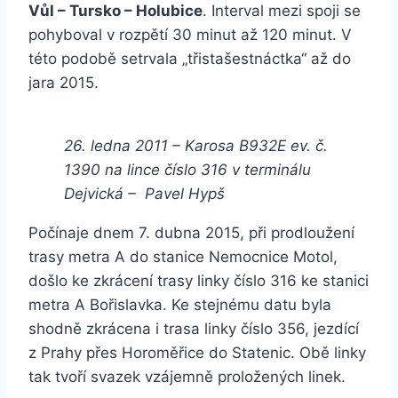
Vůl – Tursko – Holubice
. Interval mezi spoji se
pohyboval v rozpětí 30 minut až 120 minut. V
této podobě setrvala „třistašestnáctka“ až do
jara 2015.
26. ledna 2011 – Karosa B932E ev. č.
1390 na lince číslo 316 v terminálu
Dejvická – Pavel Hypš
Počínaje dnem 7. dubna 2015, při prodloužení
trasy metra A do stanice Nemocnice Motol,
došlo ke zkrácení trasy linky číslo 316 ke stanici
metra A Bořislavka. Ke stejnému datu byla
shodně zkrácena i trasa linky číslo 356, jezdící
z Prahy přes Horoměřice do Statenic. Obě linky
tak tvoří svazek vzájemně proložených linek.