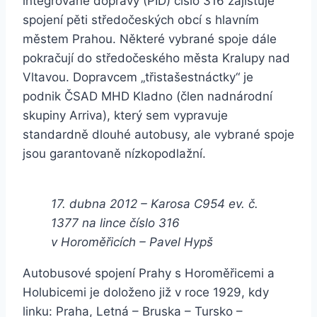
integrované dopravy (PID) číslo 316 zajišťuje
spojení pěti středočeských obcí s hlavním
městem Prahou. Některé vybrané spoje dále
pokračují do středočeského města Kralupy nad
Vltavou. Dopravcem „třistašestnáctky“ je
podnik ČSAD MHD Kladno (člen nadnárodní
skupiny Arriva), který sem vypravuje
standardně dlouhé autobusy, ale vybrané spoje
jsou garantovaně nízkopodlažní.
17. dubna 2012 – Karosa C954 ev. č.
1377 na lince číslo 316
v Horoměřicích – Pavel Hypš
Autobusové spojení Prahy s Horoměřicemi a
Holubicemi je doloženo již v roce 1929, kdy
linku: Praha, Letná – Bruska – Tursko –