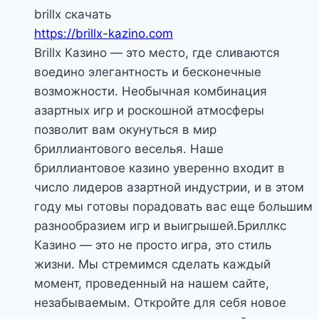
brillx скачать
https://brillx-kazino.com
Brillx Казино — это место, где сливаются
воедино элегантность и бесконечные
возможности. Необычная комбинация
азартных игр и роскошной атмосферы
позволит вам окунуться в мир
бриллиантового веселья. Наше
бриллиантовое казино уверенно входит в
число лидеров азартной индустрии, и в этом
году мы готовы порадовать вас еще большим
разнообразием игр и выигрышей.Бриллкс
Казино — это не просто игра, это стиль
жизни. Мы стремимся сделать каждый
момент, проведенный на нашем сайте,
незабываемым. Откройте для себя новое