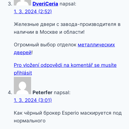
DveriCeria
napsal:
1. 3. 2024 (2:52)
Железные двери с завода-производителя в
наличии в Москве и области!
Огромный выбор отделок
металлических
дверей
!
Pro vložení odpovědi na komentář se musíte
přihlásit
Peterfer
napsal:
1. 3. 2024 (3:01)
Как чёрный брокер Esperio маскируется под
нормального