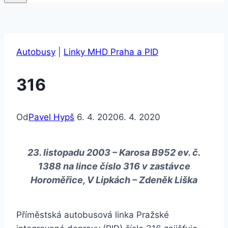
Autobusy
|
Linky MHD Praha a PID
316
Od
Pavel Hypš
6. 4. 2020
6. 4. 2020
23. listopadu 2003 – Karosa B952 ev. č.
1388 na lince číslo 316 v zastávce
Horoměřice, V Lipkách – Zdeněk Liška
Příměstská autobusová linka Pražské