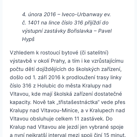
4. února 2016 – Iveco-Urbanway ev.
č. 1401 na lince číslo 316 přijíždí do
výstupní zastávky Bořislavka – Pavel
Hypš
Vzhledem k rostoucí bytové (či satelitní)
výstavbě v okolí Prahy, a tím i ke vzrůstajícímu
počtu dětí dojíždějících do školských zařízení,
došlo od 1. září 2016 k prodloužení trasy linky
číslo 316 z Holubic do města Kralupy nad
Vltavou, kde mají školská zařízení dostatečné
kapacity. Nově tak „třistašestnáctka“ vede přes
Kralupy nad Vltavou-Minice, a v Kralupech nad
Vltavou obsluhuje celkem 11 zastávek. Do
Kralup nad Vltavou ale jezdí jen vybrané spoje
a nyní nejkratší interval mezi spoji činí 15 minut.