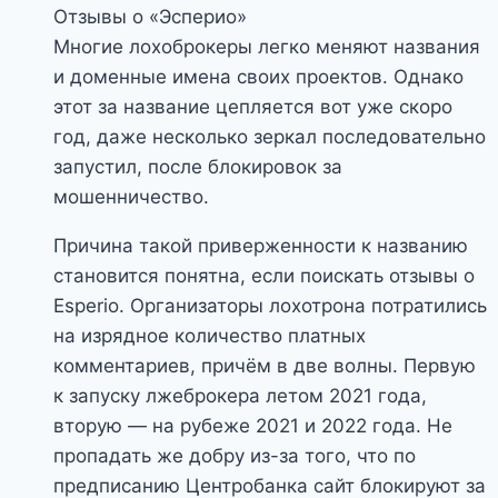
Отзывы о «Эсперио»
Многие лохоброкеры легко меняют названия
и доменные имена своих проектов. Однако
этот за название цепляется вот уже скоро
год, даже несколько зеркал последовательно
запустил, после блокировок за
мошенничество.
Причина такой приверженности к названию
становится понятна, если поискать отзывы о
Esperio. Организаторы лохотрона потратились
на изрядное количество платных
комментариев, причём в две волны. Первую
к запуску лжеброкера летом 2021 года,
вторую — на рубеже 2021 и 2022 года. Не
пропадать же добру из-за того, что по
предписанию Центробанка сайт блокируют за