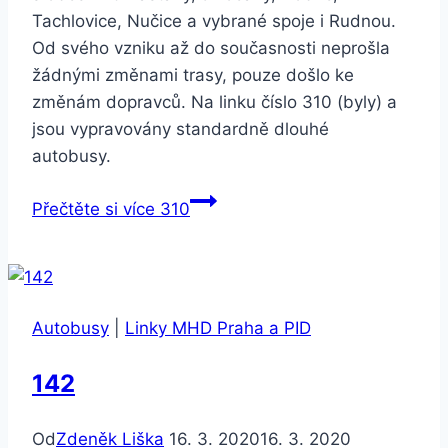
Tachlovice, Nučice a vybrané spoje i Rudnou.
Od svého vzniku až do současnosti neprošla
žádnými změnami trasy, pouze došlo ke
změnám dopravců. Na linku číslo 310 (byly) a
jsou vypravovány standardně dlouhé
autobusy.
Přečtěte si více
310
Autobusy
|
Linky MHD Praha a PID
142
Od
Zdeněk Liška
16. 3. 2020
16. 3. 2020