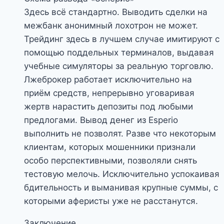
Здесь всё стандартно. Выводить сделки на
межбанк анонимный лохотрон не может.
Трейдинг здесь в лучшем случае имитируют с
помощью поддельных терминалов, выдавая
учебные симуляторы за реальную торговлю.
Лжеброкер работает исключительно на
приём средств, непрерывно уговаривая
жертв нарастить депозиты под любыми
предлогами. Вывод денег из Esperio
выполнить не позволят. Разве что некоторым
клиентам, которых мошенники признали
особо перспективными, позволяли снять
тестовую мелочь. Исключительно успокаивая
бдительность и выманивая крупные суммы, с
которыми аферисты уже не расстанутся.
Заключение