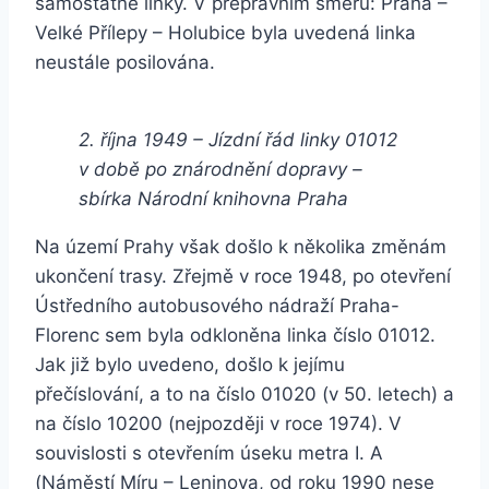
samostatné linky. V přepravním směru: Praha –
Velké Přílepy – Holubice byla uvedená linka
neustále posilována.
2. října 1949 – Jízdní řád linky 01012
v době po znárodnění dopravy –
sbírka Národní knihovna Praha
Na území Prahy však došlo k několika změnám
ukončení trasy. Zřejmě v roce 1948, po otevření
Ústředního autobusového nádraží Praha-
Florenc sem byla odkloněna linka číslo 01012.
Jak již bylo uvedeno, došlo k jejímu
přečíslování, a to na číslo 01020 (v 50. letech) a
na číslo 10200 (nejpozději v roce 1974). V
souvislosti s otevřením úseku metra I. A
(Náměstí Míru – Leninova, od roku 1990 nese