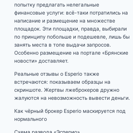
попытку предлагать нелегальные
финансовые услуги: всё-таки потратились на
написание и размещение на множестве
площадок. Эти площадки, правда, выбирали
по принципу побольше и подешевле, лишь бы
занять места в топе выдачи запросов.
Особенно размещение на портале «Брянские
новости» доставляет.
Реальные отзывы о Esperio также
встречаются: показываем образцы на
скриншоте. Жертвы лжеброкеров дружно
жалуются на невозможность вывести деньги.
Как чёрный брокер Esperio маскируется под
нормального
Схема развода «Эсперио»