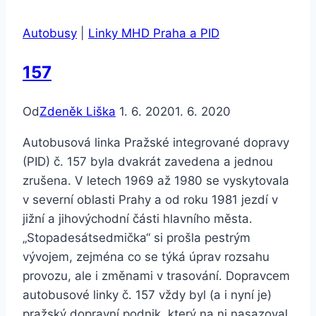
Autobusy
|
Linky MHD Praha a PID
157
Od
Zdeněk Liška
1. 6. 2020
1. 6. 2020
Autobusová linka Pražské integrované dopravy
(PID) č. 157 byla dvakrát zavedena a jednou
zrušena. V letech 1969 až 1980 se vyskytovala
v severní oblasti Prahy a od roku 1981 jezdí v
jižní a jihovýchodní části hlavního města.
„Stopadesátsedmička“ si prošla pestrým
vývojem, zejména co se týká úprav rozsahu
provozu, ale i změnami v trasování. Dopravcem
autobusové linky č. 157 vždy byl (a i nyní je)
pražský dopravní podnik, který na ni nasazoval