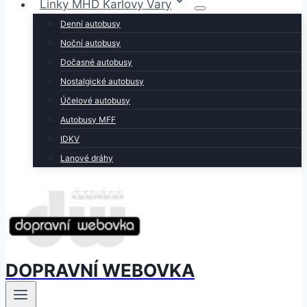
Linky MHD Karlovy Vary
Denní autobusy
Noční autobusy
Dočasné autobusy
Nostalgické autobusy
Účelové autobusy
Autobusy MFF
IDKV
Lanové dráhy
DOPRAVNÍ WEBOVKA