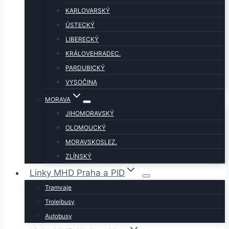
KARLOVARSKÝ
ÚSTECKÝ
LIBERECKÝ
KRÁLOVEHRADEC.
PARDUBICKÝ
VYSOČINA
MORAVA
JIHOMORAVSKÝ
OLOMOUCKÝ
MORAVSKOSLEZ.
ZLÍNSKÝ
Linky MHD Praha a PID
Tramvaje
Trolejbusy
Autobusy