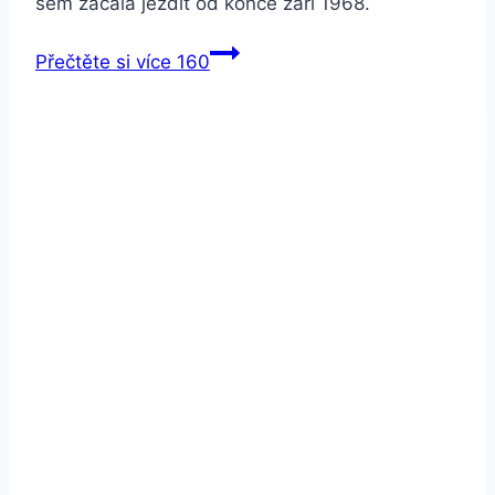
sem začala jezdit od konce září 1968.
Přečtěte si více
160