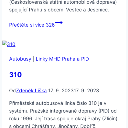
(Československá státní automobilová doprava)
spojující Prahu s obcemi Vestec a Jesenice.
Přečtěte si více
326
Autobusy
|
Linky MHD Praha a PID
310
Od
Zdeněk Liška
17. 9. 2023
17. 9. 2023
Příměstská autobusová linka číslo 310 je v
systému Pražské integrované dopravy (PID) od
roku 1996. Její trasa spojuje okraj Prahy (Zličín)
s obcemi Chrášťany, Jinočany, Dobříč,