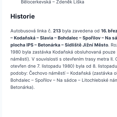
Bělocerkevská – Zdeněk Liška
Historie
Autobusová linka č.
213
byla zavedena od
16. bře
– Kodaňská – Slavia – Bohdalec – Spořilov – Na s
plocha IPS – Betonárka – Sídliště Jižní Město
. Ro
1980 byla zastávka Kodaňská obsluhovaná pouze 
náměstí). V souvislosti s otevřením trasy metra II
otevřen dne 7. listopadu 1980) byla od 8. listopa
podoby: Čechovo náměstí – Kodaňská (zastávka ob
Bohdalec – Spořilov – Na sádce – Litochlebské ná
Betonárka).