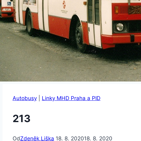
Autobusy
|
Linky MHD Praha a PID
213
Od
Zdeněk Liška
18. 8. 2020
18. 8. 2020