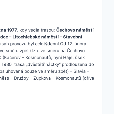
zna 1977
, kdy vedla trasou:
Čechovo náměstí
ádce – Litochlebské náměstí – Stavební
zsah provozu byl celotýdenní.Od 12. února
ve směru zpět (tzn. ve směru na Čechovo
. C (Kačerov – Kosmonautů, nyní Háje; úsek
du 1980 trasa „dvěstětřináctky“ prodloužena do
sluhovaná pouze ve směru zpět) – Slavia –
městí – Družby – Zupkova – Kosmonautů (dříve