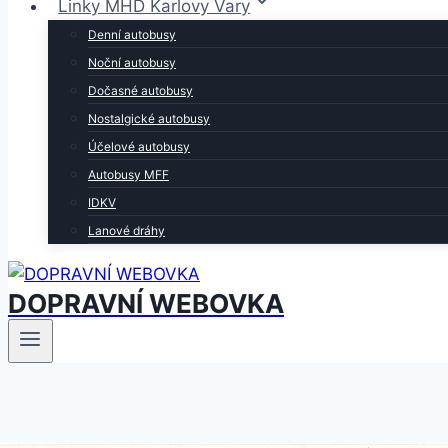
Linky MHD Karlovy Vary
Denní autobusy
Noční autobusy
Dočasné autobusy
Nostalgické autobusy
Účelové autobusy
Autobusy MFF
IDKV
Lanové dráhy
DOPRAVNÍ WEBOVKA