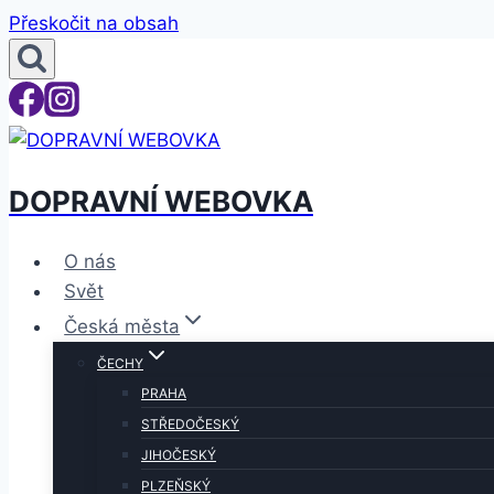
Přeskočit na obsah
DOPRAVNÍ WEBOVKA
O nás
Svět
Česká města
ČECHY
PRAHA
STŘEDOČESKÝ
JIHOČESKÝ
PLZEŇSKÝ