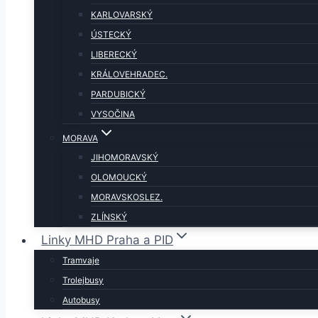
KARLOVARSKÝ
ÚSTECKÝ
LIBERECKÝ
KRÁLOVEHRADEC.
PARDUBICKÝ
VYSOČINA
MORAVA
JIHOMORAVSKÝ
OLOMOUCKÝ
MORAVSKOSLEZ.
ZLÍNSKÝ
Linky MHD Praha a PID
Tramvaje
Trolejbusy
Autobusy