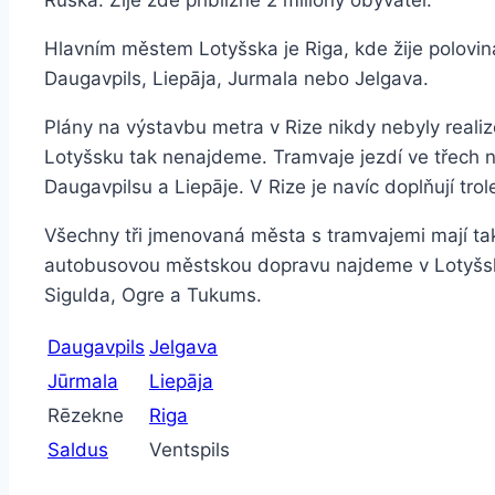
Ruska. Žije zde přibližně 2 miliony obyvatel.
Hlavním městem Lotyšska je Riga, kde žije polovina
Daugavpils, Liepāja, Jurmala nebo Jelgava.
Plány na výstavbu metra v Rize nikdy nebyly rea
Lotyšsku tak nenajdeme. Tramvaje jezdí ve třech n
Daugavpilsu a Liepāje. V Rize je navíc doplňují trol
Všechny tři jmenovaná města s tramvajemi mají ta
autobusovou městskou dopravu najdeme v Lotyšsku
Sigulda, Ogre a Tukums.
Daugavpils
Jelgava
Jūrmala
Liepāja
Rēzekne
Riga
Saldus
Ventspils