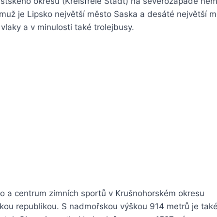
stského okresu (Kreisfreie Stadt) na severozápadě ně
emuž je Lipsko největší město Saska a desáté největší m
laky a v minulosti také trolejbusy.
to a centrum zimních sportů v Krušnohorském okresu
skou republikou. S nadmořskou výškou 914 metrů je tak