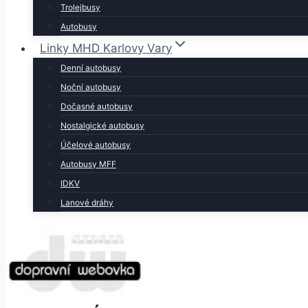
Trolejbusy
Autobusy
Linky MHD Karlovy Vary
Denní autobusy
Noční autobusy
Dočasné autobusy
Nostalgické autobusy
Účelové autobusy
Autobusy MFF
IDKV
Lanové dráhy