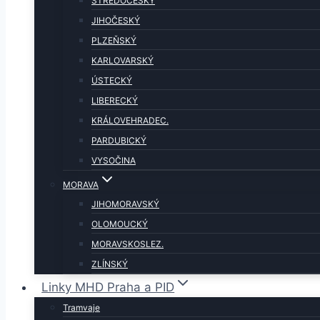
STŘEDOČESKÝ
JIHOČESKÝ
PLZEŇSKÝ
KARLOVARSKÝ
ÚSTECKÝ
LIBERECKÝ
KRÁLOVEHRADEC.
PARDUBICKÝ
VYSOČINA
MORAVA
JIHOMORAVSKÝ
OLOMOUCKÝ
MORAVSKOSLEZ.
ZLÍNSKÝ
Linky MHD Praha a PID
Tramvaje