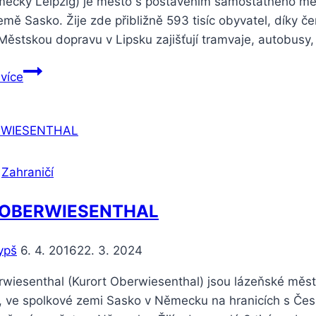
mecky Leipzig) je město s postavením samostatného mě
mě Sasko. Žije zde přibližně 593 tisíc obyvatel, díky č
stskou dopravu v Lipsku zajišťují tramvaje, autobusy, v
 více
|
Zahraničí
 OBERWIESENTHAL
ypš
6. 4. 2016
22. 3. 2024
wiesenthal (Kurort Oberwiesenthal) jsou lázeňské měs
), ve spolkové zemi Sasko v Německu na hranicích s Če