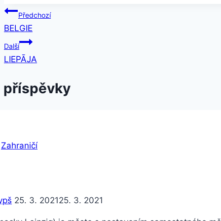
Předchozí
BELGIE
Další
LIEPĀJA
 příspěvky
|
Zahraničí
ypš
25. 3. 2021
25. 3. 2021