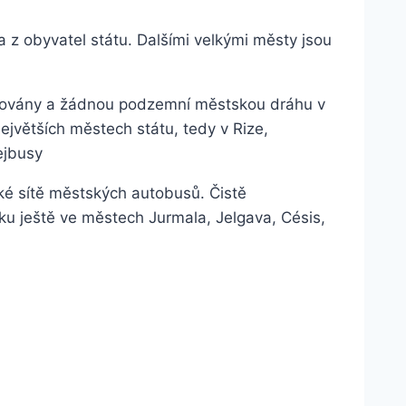
 z obyvatel státu. Dalšími velkými městy jsou
lizovány a žádnou podzemní městskou dráhu v
ejvětších městech státu, tedy v Rize,
ejbusy
ké sítě městských autobusů. Čistě
 ještě ve městech Jurmala, Jelgava, Césis,