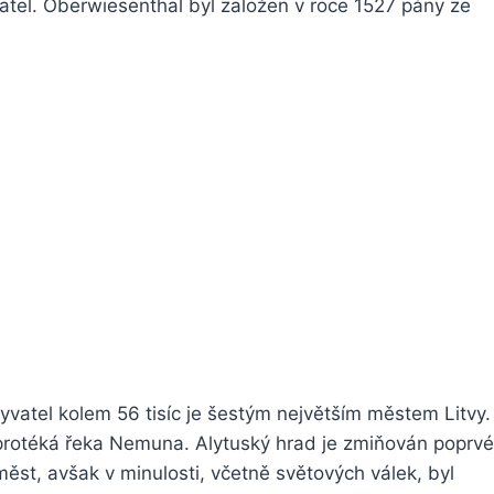
tel. Oberwiesenthal byl založen v roce 1527 pány ze
obyvatel kolem 56 tisíc je šestým největším městem Litvy
 protéká řeka Nemuna. Alytuský hrad je zmiňován poprvé
měst, avšak v minulosti, včetně světových válek, byl