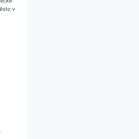
mecké
ěsto v
é